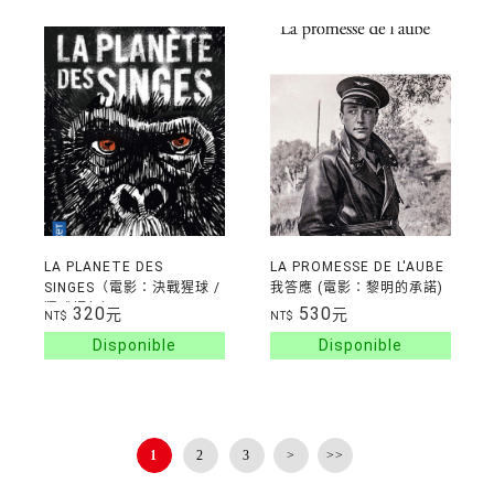
LA PLANETE DES
LA PROMESSE DE L'AUBE
SINGES（電影：決戰猩球 /
我答應 (電影：黎明的承諾)
猩球崛起）
320
530
元
元
NT$
NT$
1
2
3
>
>>