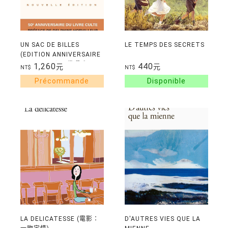
UN SAC DE BILLES
LE TEMPS DES SECRETS
(EDITION ANNIVERSAIRE
ILLUSTREE) 一袋彈珠
1,260
440
元
元
NT$
NT$
LA DELICATESSE (電影：
D'AUTRES VIES QUE LA