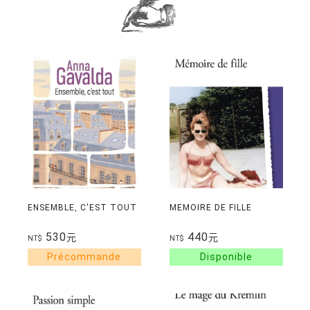
ENSEMBLE, C'EST TOUT
MEMOIRE DE FILLE
530
440
元
元
NT$
NT$