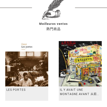
Meilleures ventes
熱門商品
LES PORTES
IL Y AVAIT UNE
MONTAGNE AVANT 从前有
座山