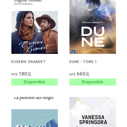
EUGENIE GRANDET
DUNE - TOME 1
180
660
元
元
NT$
NT$