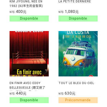
KIM JIYOUNG, NEE EN
LA PETITE DERNIERE
1982 (82年生的金智英)
(LITTERATURE
400
1,080
元
元
NT$
NT$
COREENNE)
EN FINIR AVEC EDDY
TOUT LE BLEU DU CIEL
BELLEGUEULE (跟艾迪了
結) (電影：再見馬文)
440
630
元
元
NT$
NT$