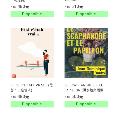
一吻定情)
MIENNE
480
510
元
元
NT$
NT$
ET SI C'ETAIT VRAI... (電
LE SCAPHANDRE ET LE
影：出竅情人)
PAPILLON (潛水鐘與蝴蝶)
480
500
元
元
NT$
NT$