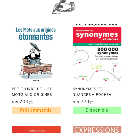
PETIT LIVRE DE - LES
SYNONYMES ET
MOTS AUX ORIGINES
NUANCES – POCHE+
ETONNANTES
200
770
元
元
NT$
NT$