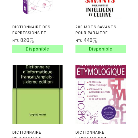
DICTIONNAIRE DES
200 MOTS SAVANTS
EXPRESSIONS ET
POUR PARAITRE
LOCUTIONS - POCHE+
INTELLIGENT ET
820
440
元
元
NT$
NT$
CULTIVE
DICTIONNAIRE
DICTIONNAIRE