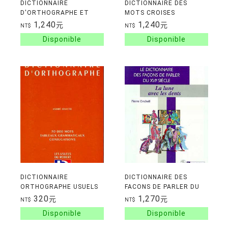
DICTIONNAIRE
DICTIONNAIRE DES
D'ORTHOGRAPHE ET
MOTS CROISES
EXPRESSION ECRITE
1,240
1,240
元
元
NT$
NT$
DICTIONNAIRE
DICTIONNAIRE DES
ORTHOGRAPHE USUELS
FACONS DE PARLER DU
DE POCHE
16E SIECLE
320
1,270
元
元
NT$
NT$