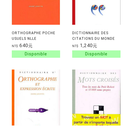
ORTHOGRAPHE POCHE
DICTIONNAIRE DES
USUELS NLLE
CITATIONS DU MONDE
COUVERTURE
ENTIER
640
1,240
元
元
NT$
NT$