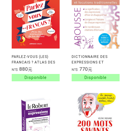
PARLEZ-VOUS (LES)
DICTIONNAIRE DES
FRANCAIS ? ATLAS DES
EXPRESSIONS ET
EXPRESSIONS DE NOS
LOCUTIONS
880
770
元
元
NT$
NT$
REGIONS
TRADITIONNELLES