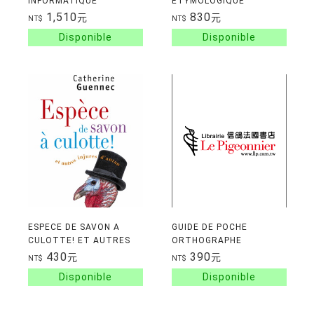
INFORMATIQUE
ETYMOLOGIQUE
FRANCAIS/ANGLAIS 6E
1,510
830
元
元
NT$
NT$
EDITON
ESPECE DE SAVON A
GUIDE DE POCHE
CULOTTE! ET AUTRES
ORTHOGRAPHE
INJURES D'ANTAN
430
390
元
元
NT$
NT$