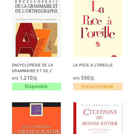
ENCYCLOPEDIE DE LA
LA PUCE A L'OREILLE
GRAMMAIRE ET DE L'
ORTHOGRAPHE
1,210
550
元
元
NT$
NT$