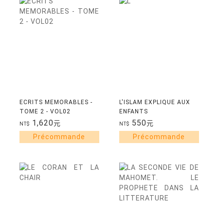
ECRITS MEMORABLES -
L'ISLAM EXPLIQUE AUX
TOME 2 - VOL02
ENFANTS
1,620
550
元
元
NT$
NT$