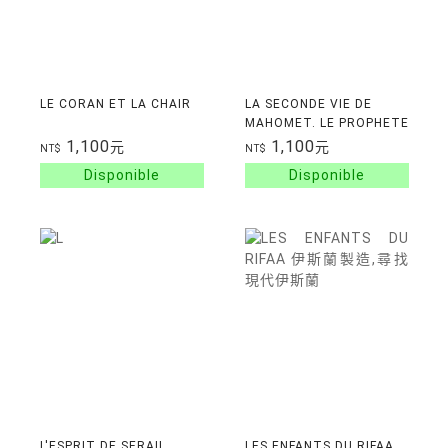
LE CORAN ET LA CHAIR
LA SECONDE VIE DE
MAHOMET. LE PROPHETE
DANS LA LITTERATURE
1,100
1,100
元
元
NT$
NT$
L'ESPRIT DE SERAIL
LES ENFANTS DU RIFAA