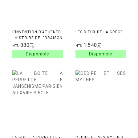
L'INVENTION D'ATHENES
LES DIEUX DE LA GRECE
- HISTOIRE DE L'ORAISON
FUNEBRE DANS LA "CITE
880
1,540
元
元
NT$
NT$
CLASSIQUE"
LA BOITE A PERRETTE -
OEDIPE ET SES MYTHES