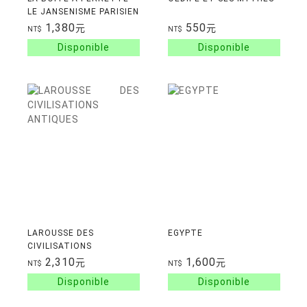
LE JANSENISME PARISIEN
AU XVIIIE SIECLE
1,380
550
元
元
NT$
NT$
LAROUSSE DES
EGYPTE
CIVILISATIONS
ANTIQUES
2,310
1,600
元
元
NT$
NT$