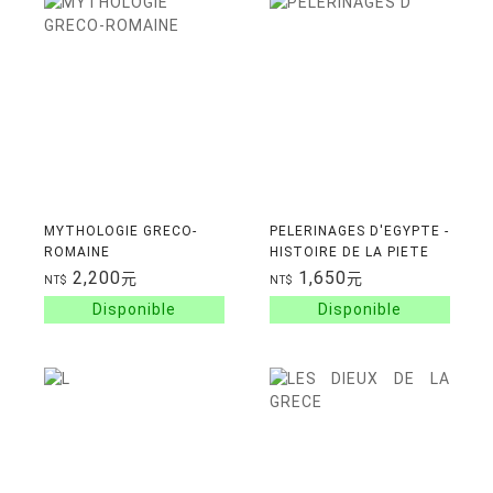
MYTHOLOGIE GRECO-
PELERINAGES D'EGYPTE -
ROMAINE
HISTOIRE DE LA PIETE
COPTE ET MUSULMA
2,200
1,650
元
元
NT$
NT$