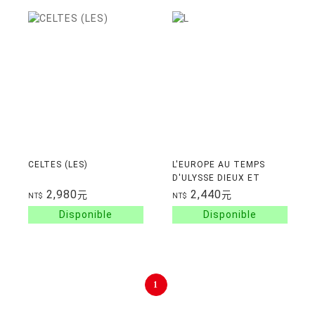
CELTES (LES)
L'EUROPE AU TEMPS
D'ULYSSE DIEUX ET
HEROS DE L'AGEDU
2,980
2,440
元
元
NT$
NT$
BRONZE
1