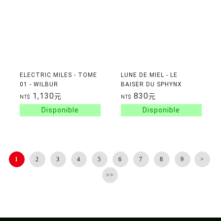
ELECTRIC MILES - TOME
LUNE DE MIEL - LE
01 - WILBUR
BAISER DU SPHYNX
1,130
830
元
元
NT$
NT$
1
2
3
4
5
6
7
8
9
>
>>