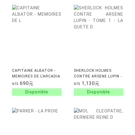
CAPITAINE ALBATOR -
SHERLOCK HOLMES
MEMOIRES DE L'ARCADIA
CONTRE ARSENE LUPIN -
- TOME 1
TOME 1 - LA QUETE
690
1,130
元
元
NT$
NT$
D'ETERNITE