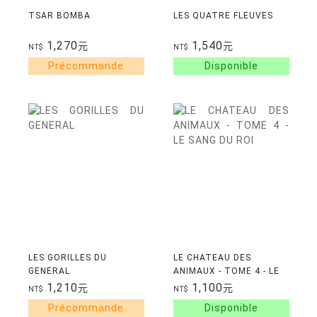
TSAR BOMBA
LES QUATRE FLEUVES
1,270
1,540
元
元
NT$
NT$
LES GORILLES DU
LE CHATEAU DES
GENERAL
ANIMAUX - TOME 4 - LE
SANG DU ROI
1,210
1,100
元
元
NT$
NT$