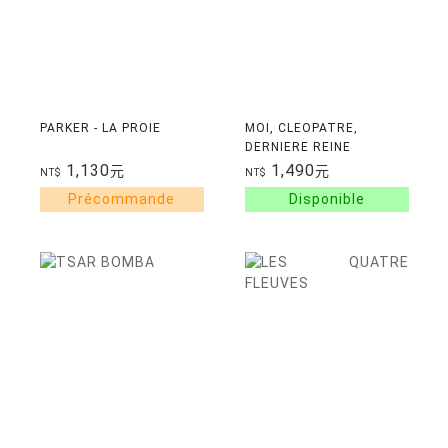
PARKER - LA PROIE
MOI, CLEOPATRE,
DERNIERE REINE
D'EGYPTE
1,130
1,490
元
元
NT$
NT$