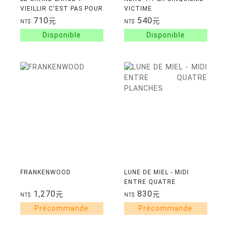
VIEILLIR C'EST PAS POUR
VICTIME
LES P'TITES
710
540
元
元
NT$
NT$
FRANKENWOOD
LUNE DE MIEL - MIDI
ENTRE QUATRE
PLANCHES
1,270
830
元
元
NT$
NT$