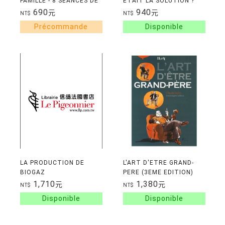
FAMILLE - 8 SEANCES DE
ETAIT LA SOLUTION ?
PHILO-ART POUR
690
940
元
元
NT$
NT$
PARTAGER, PENSER ET
CREER ENSEMBLE
LA PRODUCTION DE
L'ART D'ETRE GRAND-
BIOGAZ
PERE (3EME EDITION)
1,710
1,380
元
元
NT$
NT$