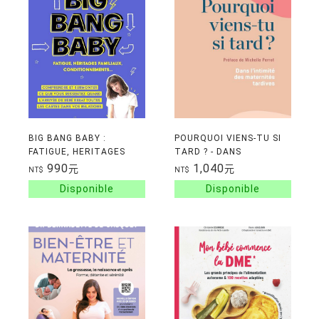
BIG BANG BABY :
POURQUOI VIENS-TU SI
FATIGUE, HERITAGES
TARD ? - DANS
FAMILIAUX,
L'INTIMITE DES
990
1,040
元
元
NT$
NT$
CONDITIONNEMENTS... -
MATERNITES TARDIVES
COMPRENDRE ET
SURMONTER CE QUE V