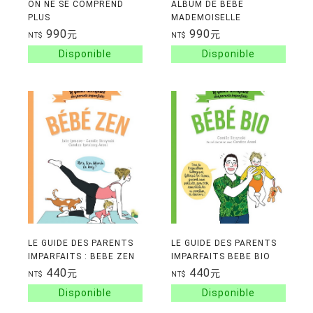
ON NE SE COMPREND
ALBUM DE BEBE
PLUS
MADEMOISELLE
HIPOLYTE
990
990
元
元
NT$
NT$
LE GUIDE DES PARENTS
LE GUIDE DES PARENTS
IMPARFAITS : BEBE ZEN
IMPARFAITS BEBE BIO
440
440
元
元
NT$
NT$