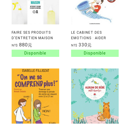
FAIRE SES PRODUITS
LE CABINET DES
D'ENTRETIEN MAISON
EMOTIONS : AIDER
VOTRE ENFANT A
880
330
元
元
NT$
NT$
CANALISER SON ENERGIE