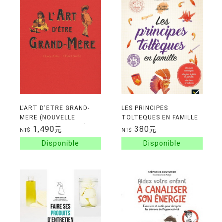
L'ART D'ETRE GRAND-
LES PRINCIPES
MERE (NOUVELLE
TOLTEQUES EN FAMILLE
EDITION) - (BROCHE)
1,490
380
元
元
NT$
NT$