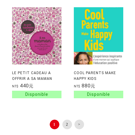
LE PETIT CADEAU A
COOL PARENTS MAKE
OFFRIR A SA MAMAN
HAPPY KIDS
440
880
元
元
NT$
NT$
1
2
>