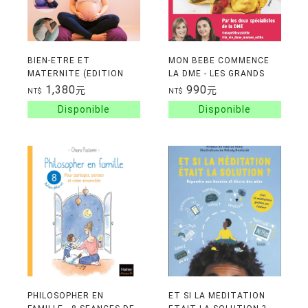
BIEN-ETRE ET
MON BEBE COMMENCE
MATERNITE (EDITION
LA DME - LES GRANDS
2022)
PRINCIPES DE
1,380
990
元
元
NT$
NT$
L'ALIMENTATION
AUTONOME ET 100
RECETTES ADAPTEES
PHILOSOPHER EN
ET SI LA MEDITATION