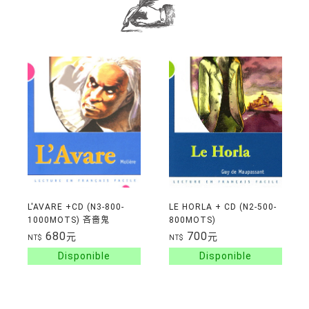
L'AVARE +CD (N3-800-
LE HORLA + CD (N2-500-
1000MOTS) 吝嗇鬼
800MOTS)
680
700
元
元
NT$
NT$