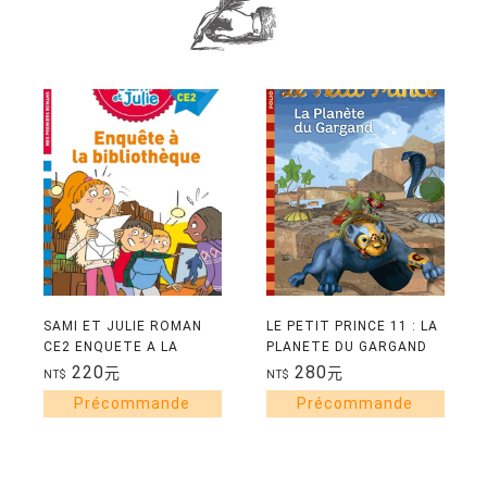
SAMI ET JULIE ROMAN
LE PETIT PRINCE 11 : LA
CE2 ENQUETE A LA
PLANETE DU GARGAND
BIBLIOTHEQUE
220
280
元
元
NT$
NT$