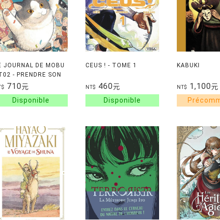
E JOURNAL DE MOBU
CEUS ! - TOME 1
KABUKI
 T02 - PRENDRE SON
NVOL
710
460
1,100
元
元
元
T$
NT$
NT$