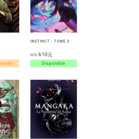
INSTINCT - TOME 2
610
元
NT$