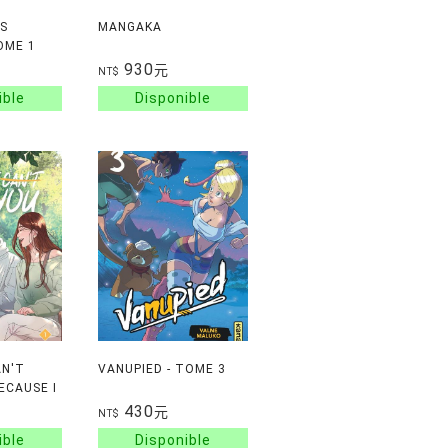
RS
MANGAKA
OME 1
930
元
NT$
AN'T
VANUPIED - TOME 3
ECAUSE I
YOU -
430
元
NT$