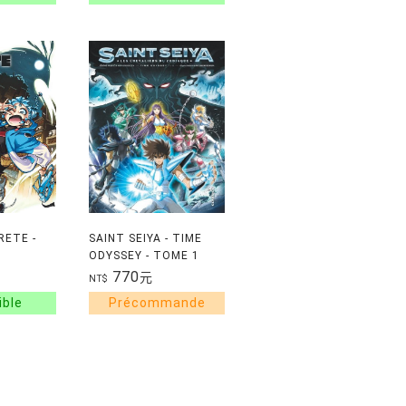
ETE -
SAINT SEIYA - TIME
ODYSSEY - TOME 1
770
元
NT$