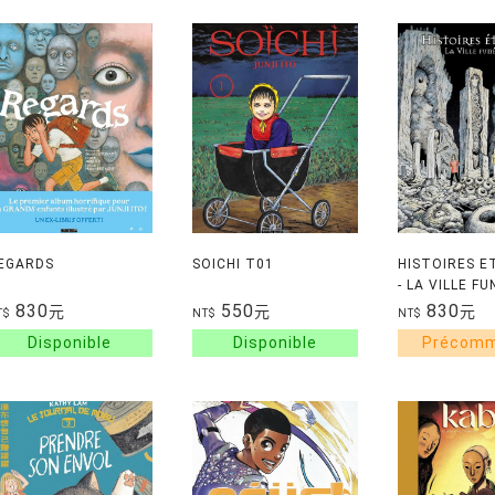
EGARDS
SOICHI T01
HISTOIRES E
- LA VILLE F
830
550
830
元
元
元
T$
NT$
NT$