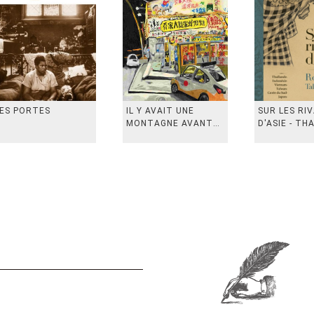
ES PORTES
IL Y AVAIT UNE
SUR LES RI
MONTAGNE AVANT
D'ASIE - TH
从前有座山
INDONESIE,
VIETN