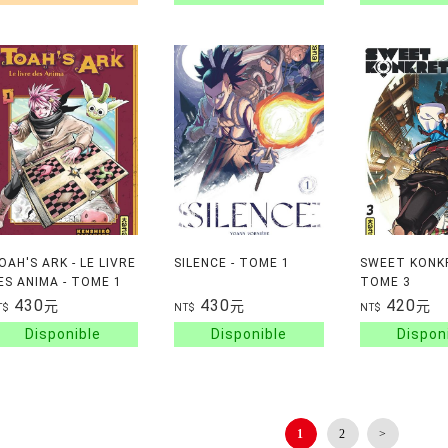
OAH'S ARK - LE LIVRE
SILENCE - TOME 1
SWEET KONKR
ES ANIMA - TOME 1
TOME 3
430
430
420
元
元
元
T$
NT$
NT$
1
2
>