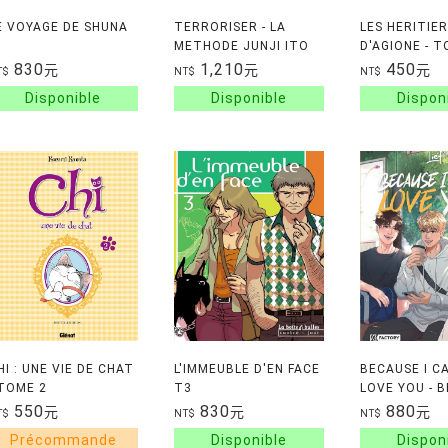
E VOYAGE DE SHUNA
TERRORISER - LA
LES HERITIE
METHODE JUNJI ITO
D'AGIONE - T
830
1,210
450
元
元
元
T$
NT$
NT$
HI : UNE VIE DE CHAT
L'IMMEUBLE D'EN FACE
BECAUSE I C
 TOME 2
T3
LOVE YOU - B
CAN T LOVE 
550
830
880
元
元
元
T$
NT$
NT$
TOME 1