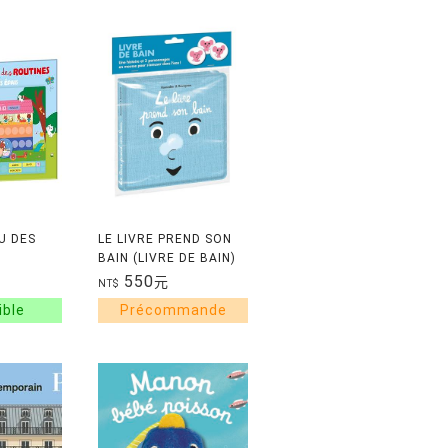
U DES
LE LIVRE PREND SON
BAIN (LIVRE DE BAIN)
AIS
550
元
NT$