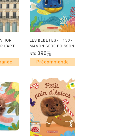
ATION
LES BEBETES - T150 -
R L'ART
MANON BEBE POISSON
AIN
390
元
NT$