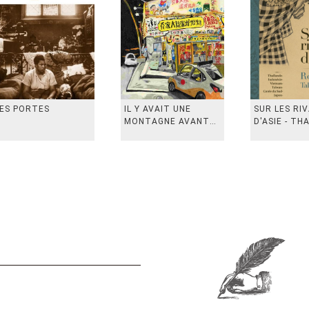
ES PORTES
IL Y AVAIT UNE
SUR LES RI
MONTAGNE AVANT
D'ASIE - TH
从前有座山
INDONESIE,
VIETN