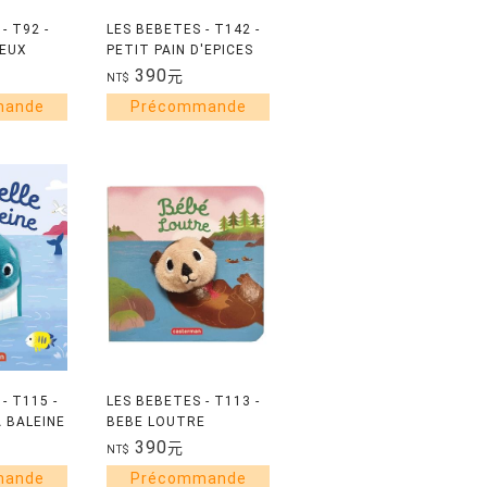
- T92 -
LES BEBETES - T142 -
SEUX
PETIT PAIN D'EPICES
390
元
NT$
- T115 -
LES BEBETES - T113 -
A BALEINE
BEBE LOUTRE
390
元
NT$