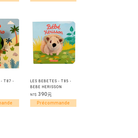
- T87 -
LES BEBETES - T85 -
BEBE HERISSON
390
元
NT$