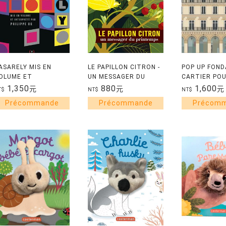
ASARELY MIS EN
LE PAPILLON CITRON -
POP UP FOND
OLUME ET
UN MESSAGER DU
CARTIER POU
NTERPRETE PAR
PRINTEMPS
CONTEMPOR
1,350
880
1,600
元
元
元
T$
NT$
NT$
HILIPPE UG