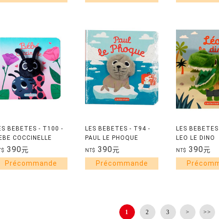
ES BEBETES - T100 -
LES BEBETES - T94 -
LES BEBETES 
EBE COCCINELLE
PAUL LE PHOQUE
LEO LE DINO
390
390
390
元
元
元
T$
NT$
NT$
1
2
3
>
>>