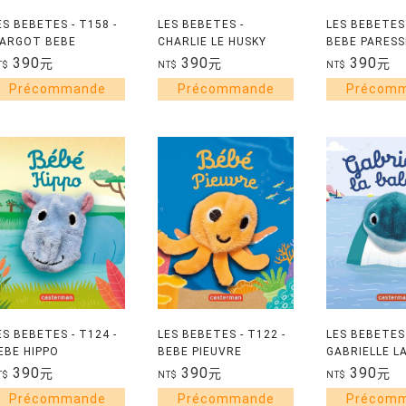
ES BEBETES - T158 -
LES BEBETES -
LES BEBETES 
ARGOT BEBE
CHARLIE LE HUSKY
BEBE PARES
SCARGOT
390
390
390
元
元
元
T$
NT$
NT$
ES BEBETES - T124 -
LES BEBETES - T122 -
LES BEBETES 
EBE HIPPO
BEBE PIEUVRE
GABRIELLE L
390
390
390
元
元
元
T$
NT$
NT$