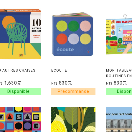
0 AUTRES CHAISES
ECOUTE
MON TABLEA
ROUTINES EN
STICKERS EP
1,630
830
830
元
元
元
T$
NT$
NT$