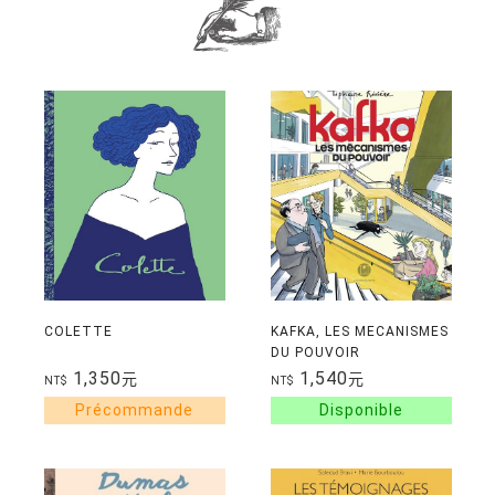
COLETTE
KAFKA, LES MECANISMES
DU POUVOIR
1,350
1,540
元
元
NT$
NT$