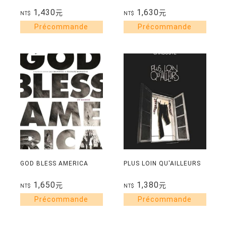
1,430
1,630
元
元
NT$
NT$
GOD BLESS AMERICA
PLUS LOIN QU'AILLEURS
1,650
1,380
元
元
NT$
NT$