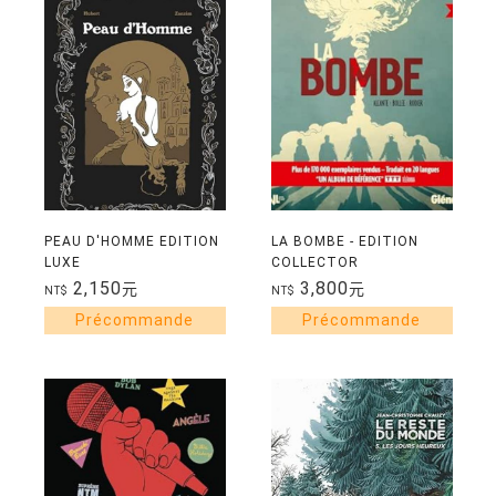
PEAU D'HOMME EDITION
LA BOMBE - EDITION
LUXE
COLLECTOR
COMMEMORATIVE
2,150
3,800
元
元
NT$
NT$