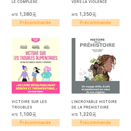
LE COMPLEXE
VERS LA VIOLENCE
1,380
1,350
元
元
NT$
NT$
VICTOIRE SUR LES
L'INCROYABLE HISTOIRE
TROUBLES
DE LA PREHISTOIRE
ALIMENTAIRES -
1,100
1,320
元
元
NT$
NT$
VICTOIRE SUR LES
TROUBLES
ALIMENTAIRES