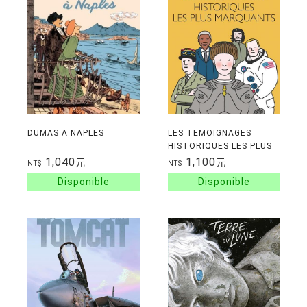
DUMAS A NAPLES
LES TEMOIGNAGES
HISTORIQUES LES PLUS
MARQUANTS
1,040
1,100
元
元
NT$
NT$