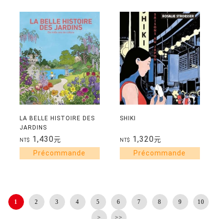
LA BELLE HISTOIRE DES
SHIKI
JARDINS
1,430
1,320
元
元
NT$
NT$
1
2
3
4
5
6
7
8
9
10
>
>>