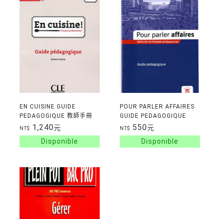
EN CUISINE GUIDE
POUR PARLER AFFAIRES
PEDAGOGIQUE 教師手冊
GUIDE PEDAGOGIQUE
NIVEAU A1/A2
1,240
550
元
元
NT$
NT$