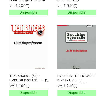
PEDAGOGIQUE(CORRIGE
DES TIC DANS
INCLUS)
L'ENSEIGNEMENT DES
1,230
1,040
元
元
NT$
NT$
LANGUES
TENDANCES 1 (A1) -
EN CUISINE ET EN SALLE
LIVRE DU PROFESSEUR 教
B1-B2 - LIVRE DU
師手冊
PROFESSEUR 教師手冊
1,100
1,240
元
元
NT$
NT$