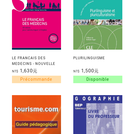
LE FRANCAIS DES
PLURILINGUISME
MEDECINS - NOUVELLE
EDITION - MEDIAS ET
1,630
1,500
元
元
NT$
NT$
DOCUMENTS EN LIGNE -
40 VIDEOS POUR
COMMUNIQ