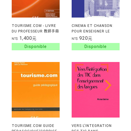
TOURISME.COM - LIVRE
CINEMA ET CHANSON:
DU PROFESSEUR 教師手冊
POUR ENSEIGNER LE
FRANCAIS AUTREMENT
1,400
920
元
元
NT$
NT$
TOURISME.COM GUIDE
VERS L'INTEGRATION