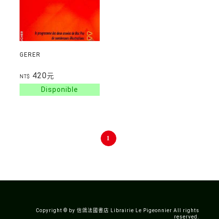
GERER
420
元
NT$
1
Copyright © by 信鴿法國書店 Librairie Le Pigeonnier All rights
reserved.