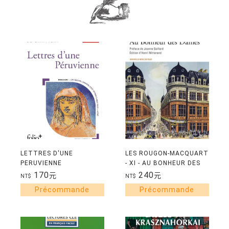
LETTRES D'UNE
LES ROUGON-MACQUART
PERUVIENNE
- XI - AU BONHEUR DES
DAMES
170
240
元
元
NT$
NT$