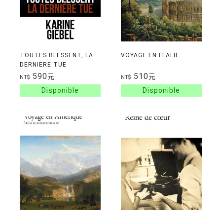
TOUTES BLESSENT, LA
VOYAGE EN ITALIE
DERNIERE TUE
590
510
元
元
NT$
NT$