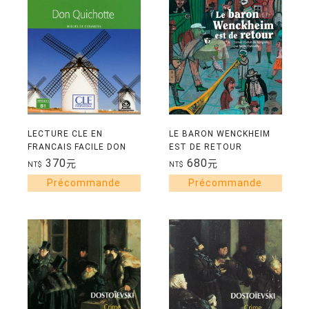
LECTURE CLE EN
LE BARON WENCKHEIM
FRANCAIS FACILE DON
EST DE RETOUR
QUICHOTTE NIVEAU B1
370
680
元
元
NT$
NT$