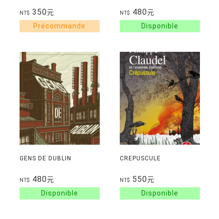
350
480
元
元
NT$
NT$
GENS DE DUBLIN
CREPUSCULE
480
550
元
元
NT$
NT$