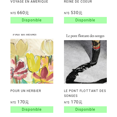
VOYAGE EN AMERIQUE
REINE DE COEUR
660
530
元
元
NT$
NT$
POUR UN HERBIER
LE PONT FLOTTANT DES
SONGES
170
170
元
元
NT$
NT$