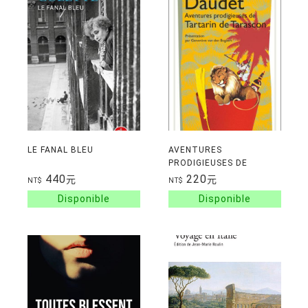
LE FANAL BLEU
AVENTURES
PRODIGIEUSES DE
TARTARIN DE
440
220
元
元
NT$
NT$
TARASCON