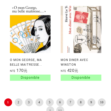
O MON GEORGE, MA
MON DINER AVEC
BELLE MAITRESSE...
WINSTON
170
420
元
元
NT$
NT$
1
2
3
4
5
6
7
8
9
10
>
>>