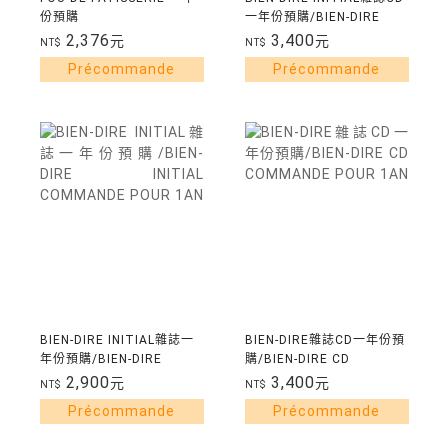
份預購
一年份預購/BIEN-DIRE
INITIAL CD COMMANDE
2,376
3,400
元
元
NT$
NT$
POUR 1AN
BIEN-DIRE INITIAL雜誌一
BIEN-DIRE雜誌CD一年份預
年份預購/BIEN-DIRE
購/BIEN-DIRE CD
INITIAL COMMANDE
COMMANDE POUR 1AN
2,900
3,400
元
元
NT$
NT$
POUR 1AN