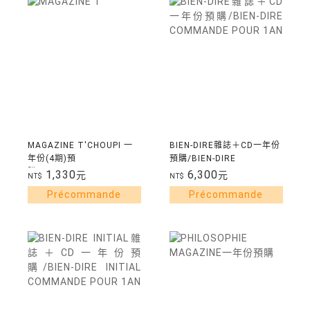
MAGAZINE T'CHOUPI 一
BIEN-DIRE雜誌＋CD一年份
年份(4期)預
預購/BIEN-DIRE
購/ABONNEMENT
COMMANDE POUR 1AN
1,330
6,300
元
元
NT$
NT$
T'CHOUPI 1AN-4
NUMEROS