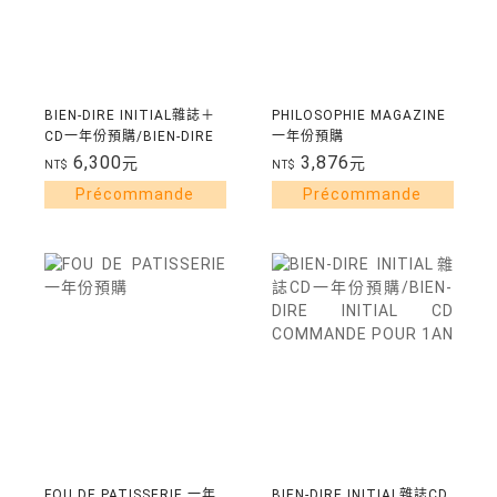
BIEN-DIRE INITIAL雜誌＋
PHILOSOPHIE MAGAZINE
CD一年份預購/BIEN-DIRE
一年份預購
INITIAL COMMANDE
6,300
3,876
元
元
NT$
NT$
POUR 1AN
FOU DE PATISSERIE 一年
BIEN-DIRE INITIAL雜誌CD