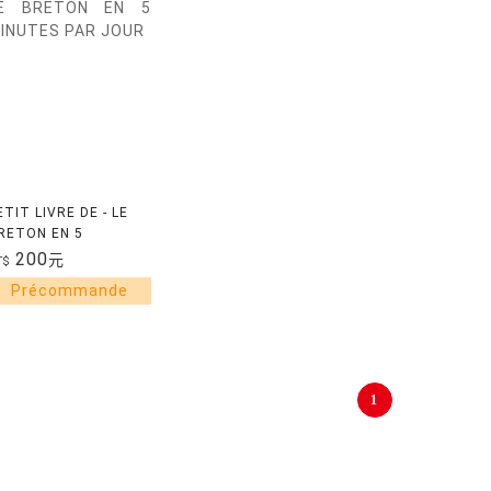
ETIT LIVRE DE - LE
RETON EN 5
INUTES PAR JOUR
200
元
T$
1