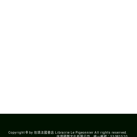
Copyright © by 信鴿法國書店 Librairie Le Pigeonnier All rights reserved.
信鴿國際文化有限公司 統一編號：53083520