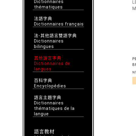
Dictionnaires
thématiques
法語字典
Dictionnaires français
法-其他語言雙語字典
Dictionnaires
bilingues
其他語言字典
P
Dictionnaires de
B
langues
M
N
百科字典
Encyclopédies
語言主題字典
Dictionnaires
thématiques de la
langue
語言教材