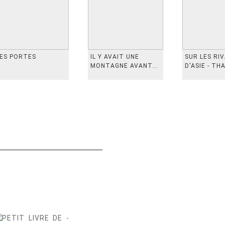
ES PORTES
IL Y AVAIT UNE
SUR LES RI
MONTAGNE AVANT
D'ASIE - TH
从前有座山
INDONESIE,
VIETN