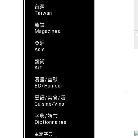
台灣
Taïwan
雜誌
Magazines
L
亞洲
Asie
藝術
Art
漫畫/幽默
BD/Humour
烹飪/美食/酒
Cuisine/Vins
字典/語言
Dictionnaires
主題字典