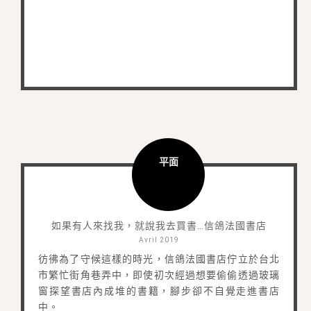
平面
如果有人來找我，就說我去買書…信鴿法國書店
Avril 2019
彷彿為了守候這樣的時光，信鴿法國書店佇立於台北
市繁忙街角巷弄中，即使初次經過想要偷偷透過玻璃
窗探望書店內成堆的書籍，腳步卻不自覺走進書店
中。