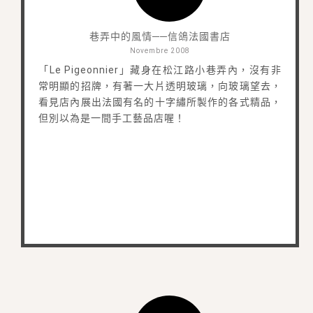
巷弄中的風情──信鴿法國書店
Novembre 2008
「Le Pigeonnier」藏身在松江路小巷弄內，沒有非
常明顯的招牌，有著一大片透明玻璃，向玻璃望去，
看見店內展出法國有名的十字繡所製作的各式精品，
但別以為是一間手工藝品店喔！