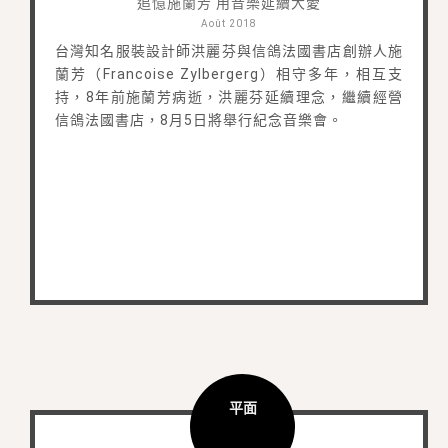
追憶施蘭芳 用音樂延續大愛
Août 2018
台灣知名服裝設計師洪麗芬與信鴿法國書店創辦人施
蘭芳（Francoise Zylbergerg）相守多年，相互支
持，8年前施蘭芳病逝，洪麗芬延續理念，繼續經營
信鴿法國書店，8月5日將舉行紀念音樂會。
平面