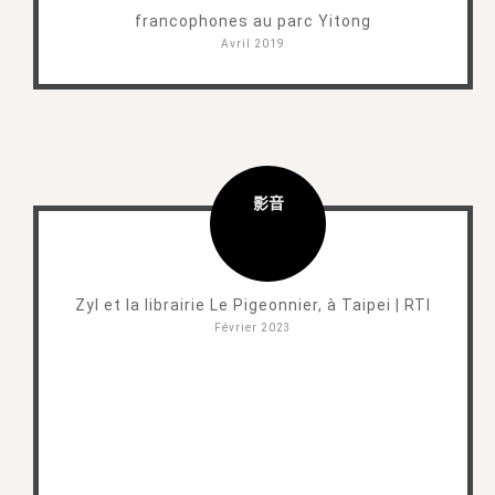
francophones au parc Yitong
Avril 2019
影音
Zyl et la librairie Le Pigeonnier, à Taipei | RTI
Février 2023