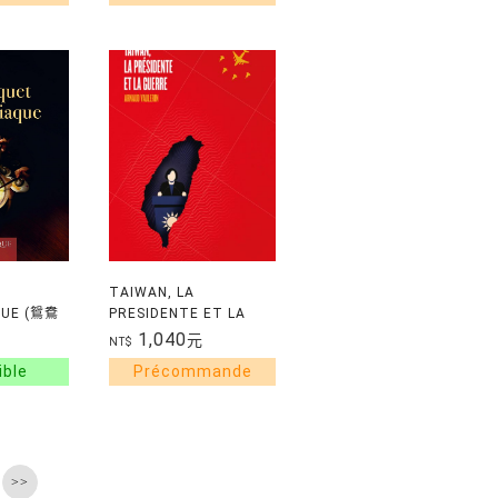
TAIWAN, LA
QUE (鴛鴦
PRESIDENTE ET LA
GUERRE
1,040
元
NT$
>>