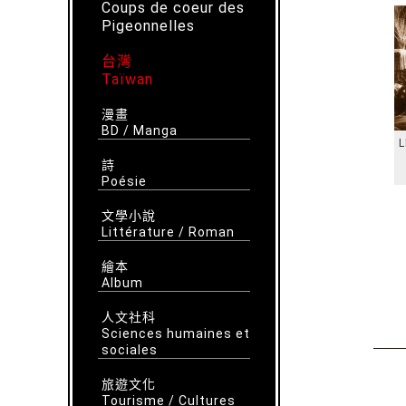
Coups de coeur des
Pigeonnelles
台灣
Taïwan
漫畫
BD / Manga
L
詩
Poésie
文學小說
Littérature / Roman
繪本
Album
人文社科
Sciences humaines et
sociales
旅遊文化
Tourisme / Cultures