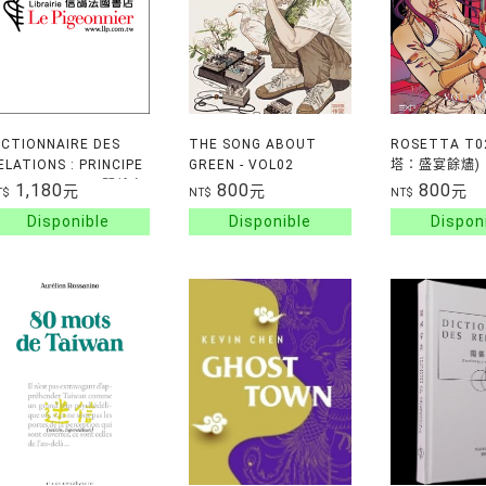
ICTIONNAIRE DES
THE SONG ABOUT
ROSETTA T
ELATIONS : PRINCIPE
GREEN - VOL02
塔：盛宴餘燼)
ES RELATIONS 關係字
1,180
800
800
元
元
元
T$
NT$
NT$
 : 關係原理
ICTIONARY OF
ELATIONS :
RINCIPLE OF
ELATIONS