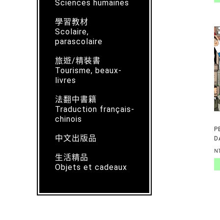
Sciences humaines
學習教材
Scolaire,
parascolaire
旅遊/精裝書
Tourisme, beaux-
livres
法翻中書籍
Traduction français-
chinois
P
中文出版品
D
G
N
生活精品
Objets et cadeaux