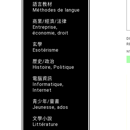
語言教材
Méthodes de langue
商業/經濟/法律
Entreprise,
économie, droit
D
玄學
R
Esotérisme
D
N
典
歷史/政治
D
R
Histoire, Politique
P
R
電腦資訊
Informatique,
Internet
青少年/童書
Jeunesse, ados
文學小說
Littérature