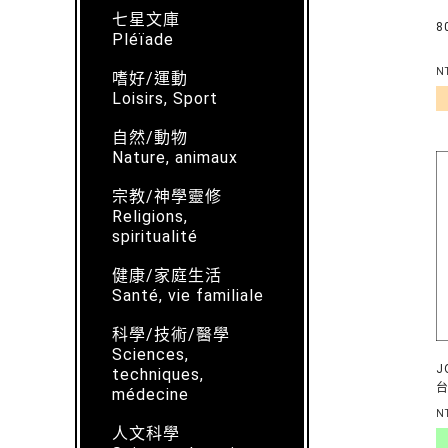
七星文庫
8
Pléïade
N
嗜好/運動
Loisirs, Sport
自然/動物
Nature, animaux
宗教/神學靈修
Religions,
spiritualité
健康/家庭生活
Santé, vie familiale
科學/技術/醫學
Sciences,
J
techniques,
台
médecine
D
N
人文科學