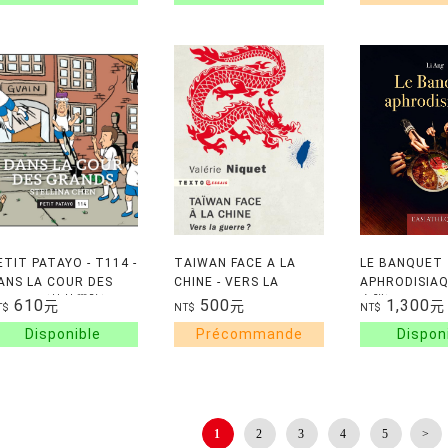
MONDIAUX
ETIT PATAYO - T114 -
TAIWAN FACE A LA
LE BANQUET
ANS LA COUR DES
CHINE - VERS LA
APHRODISIA
RANDS (菁英學院)
GUERRE ?
春膳)
610
500
1,300
元
元
元
T$
NT$
NT$
1
2
3
4
5
>