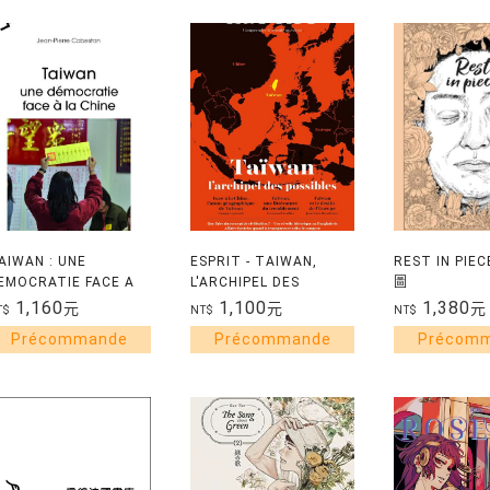
AIWAN : UNE
ESPRIT - TAIWAN,
REST IN PIE
EMOCRATIE FACE A
L'ARCHIPEL DES
圖
A CHINE
POSSIBLES - AVRIL
1,160
1,100
1,380
元
元
元
T$
NT$
NT$
2026