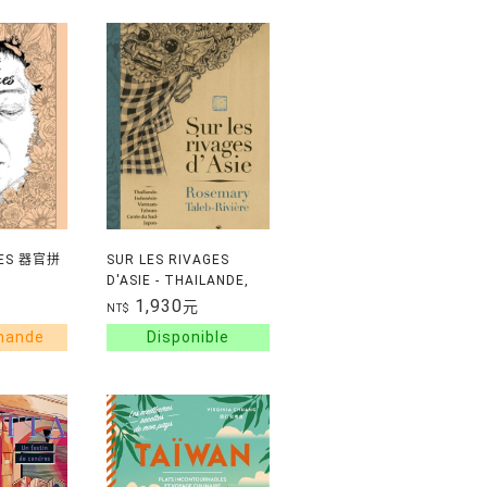
CES 器官拼
SUR LES RIVAGES
D'ASIE - THAILANDE,
INDONESIE, TAIWAN,
1,930
元
NT$
VIETN