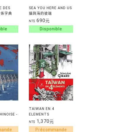
E DES
SEA YOU HERE AND US
 關係字典
貓與海的彼端
OF
690
元
NT$
TAIWAN EN 4
HINOISE -
ELEMENTS
NS,
1,370
元
NT$
S ET
RRE