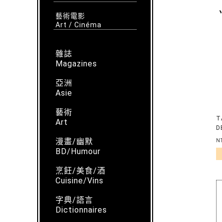
藝術電影
Art / Cinéma
雜誌
Magazines
亞洲
Asie
藝術
T
Art
D
L
漫畫/幽默
N
BD/Humour
烹飪/美食/酒
Cuisine/Vins
字典/語言
Dictionnaires