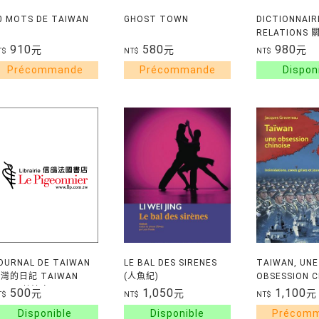
0 MOTS DE TAIWAN
GHOST TOWN
DICTIONNAIR
RELATIONS
DICTIONARY 
910
580
980
元
元
元
T$
NT$
NT$
RELATIONS
OURNAL DE TAIWAN
LE BAL DES SIRENES
TAIWAN, UNE
灣的日記 TAIWAN
(人魚紀)
OBSESSION C
IARY 英法文
INTIMIDATIO
500
1,050
1,100
元
元
元
T$
NT$
NT$
ZONES GRISE
JEUX DE GUE