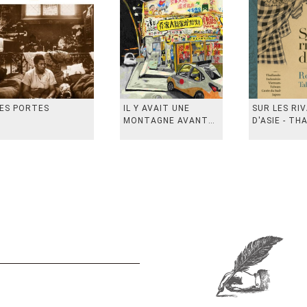
ES PORTES
IL Y AVAIT UNE
SUR LES RI
MONTAGNE AVANT
D'ASIE - TH
从前有座山
INDONESIE,
VIETN