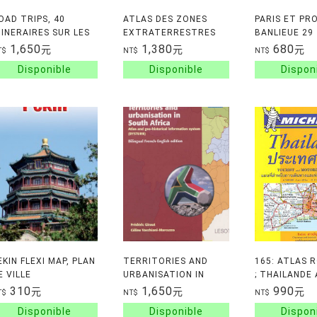
OAD TRIPS, 40
ATLAS DES ZONES
PARIS ET PR
TINERAIRES SUR LES
EXTRATERRESTRES
BANLIEUE 29
LUS BELLES ROUTES
COMMUNES
1,650
1,380
680
元
元
元
T$
NT$
NT$
U MONDE
EKIN FLEXI MAP, PLAN
TERRITORIES AND
165: ATLAS 
E VILLE
URBANISATION IN
; THAILANDE
OURISTIQUE
SOUTH AFRICA :
1/1000000
310
1,650
990
元
元
元
T$
NT$
NT$
LASTIFIE, INFOS
ATLAS AND GEO-
RATIQUES ET SITES
HISTORICAL