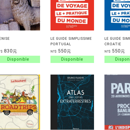
ENISE
LE GUIDE SIMPLISSIME
LE GUIDE SIM
PORTUGAL
CROATIE
830
550
550
元
元
元
T$
NT$
NT$