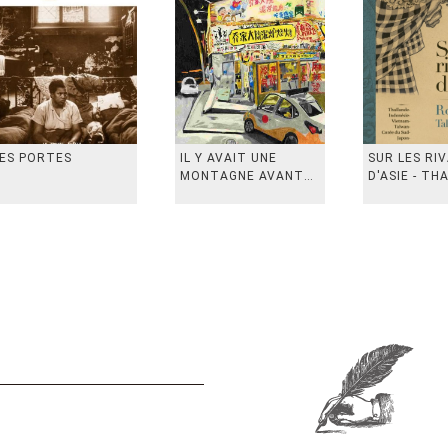
ES PORTES
IL Y AVAIT UNE
SUR LES RI
MONTAGNE AVANT
D'ASIE - TH
从前有座山
INDONESIE,
VIETN