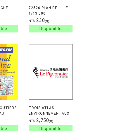
OCHE
72526 PLAN DE LILLE
1/13.000
230
元
NT$
ROUTIERS
TROIS ATLAS
 AU
ENVIRONNEMENTAUX
AU VIET-NAM
2,750
元
NT$