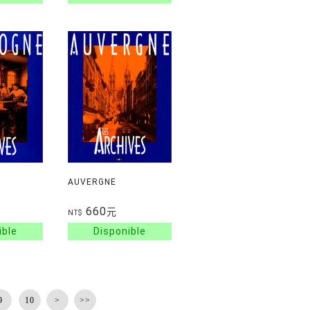
AUVERGNE
660
元
NT$
9
10
>
>>