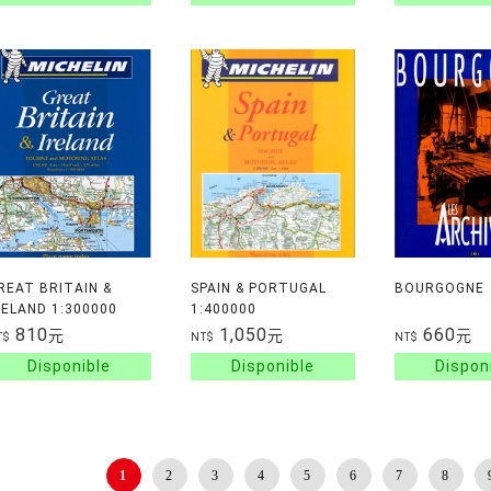
NCONTOURNABLES
INFORMATION SYSTEM
(DYSTURB)
REAT BRITAIN &
SPAIN & PORTUGAL
BOURGOGNE
RELAND 1:300000
1:400000
810
1,050
660
元
元
元
T$
NT$
NT$
1
2
3
4
5
6
7
8