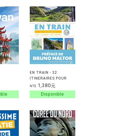
EN TRAIN - 32
ITINERAIRES POUR
VOYAGER AUTREMENT
1,380
元
NT$
EN EUROPE