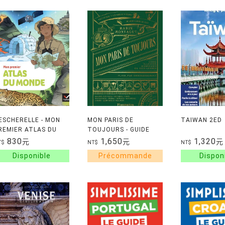
ESCHERELLE - MON
MON PARIS DE
TAIWAN 2ED
REMIER ATLAS DU
TOUJOURS - GUIDE
ONDE
ILLUSTRE D'ADRESSES
830
1,650
1,320
元
元
元
T$
NT$
NT$
EN TOUS GENRES