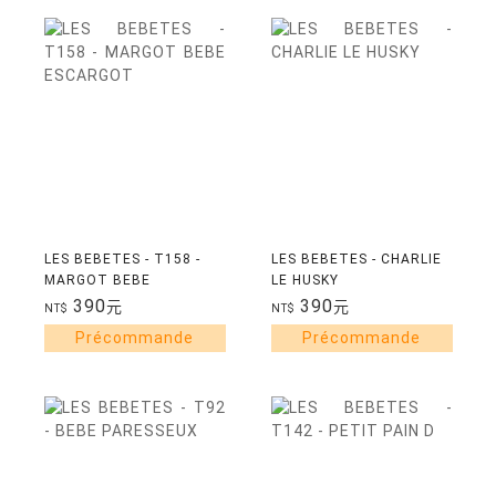
LES BEBETES - T158 -
LES BEBETES - CHARLIE
MARGOT BEBE
LE HUSKY
ESCARGOT
390
390
元
元
NT$
NT$