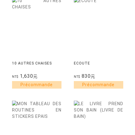
10 AUTRES CHAISES
ECOUTE
1,630
830
元
元
NT$
NT$