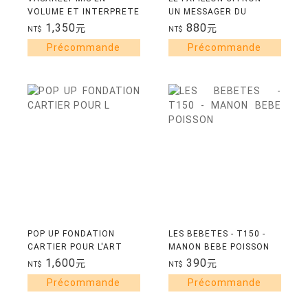
VOLUME ET INTERPRETE
UN MESSAGER DU
PAR PHILIPPE UG
PRINTEMPS
1,350
880
元
元
NT$
NT$
POP UP FONDATION
LES BEBETES - T150 -
CARTIER POUR L'ART
MANON BEBE POISSON
CONTEMPORAIN
1,600
390
元
元
NT$
NT$