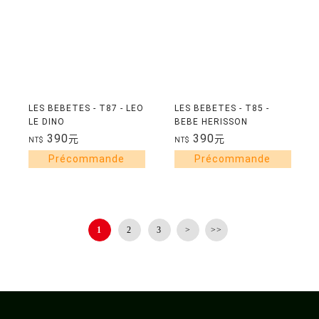
LES BEBETES - T87 - LEO
LES BEBETES - T85 -
LE DINO
BEBE HERISSON
390
390
元
元
NT$
NT$
1
2
3
>
>>