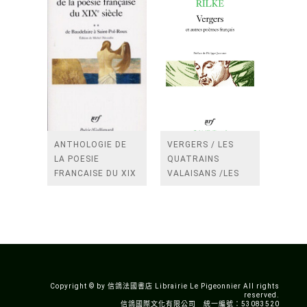
ANTHOLOGIE DE
VERGERS / LES
LA POESIE
QUATRAINS
FRANCAISE DU XIX
VALAISANS /LES
SIECLE (TOME 2-DE
ROSES /LES
BAUDELAIRE A
FENETRES
SAINT-POL-ROUX)
/TENDRES IMPOTS
A LA FRANCE
Copyright © by 信鴿法國書店 Librairie Le Pigeonnier All rights
reserved.
信鴿國際文化有限公司 統一編號：53083520