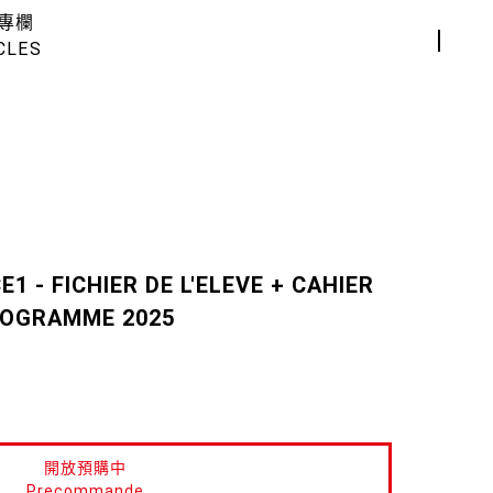
專欄
CLES
1 - FICHIER DE L'ELEVE + CAHIER
ROGRAMME 2025
開放預購中
Precommande