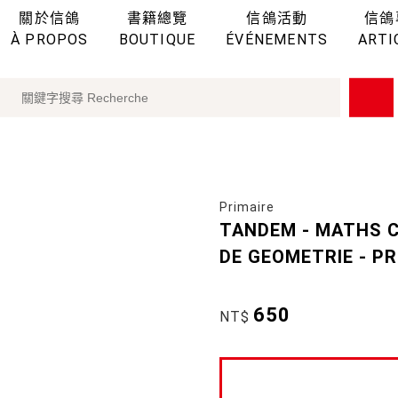
關於信鴿
書籍總覽
信鴿活動
信鴿
À PROPOS
BOUTIQUE
ÉVÉNEMENTS
ARTI
Primaire
TANDEM - MATHS CE
DE GEOMETRIE - P
650
NT$