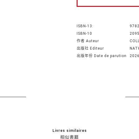
ISBN-13:
978
ISBN-10
209
作者 Auteur
COL
出版社 Editeur
NAT
出版年份 Date de parution
202
Livres similaires
相似書籍