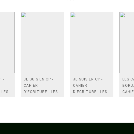
 -
JE SUIS EN CP -
JE SUIS EN CP -
LES C
CAHIER
CAHIER
BORD
 LES
D'ECRITURE : LES
D'ECRITURE : LES
CAHIE
LETTRES
CHIFFRES
CONJ
MINUSCULES
CM1-