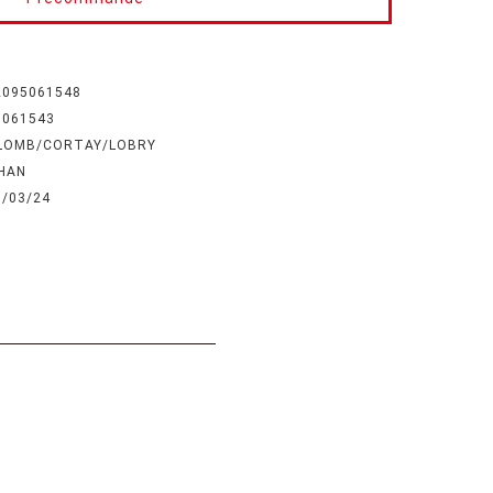
2095061548
5061543
LOMB/CORTAY/LOBRY
HAN
6/03/24