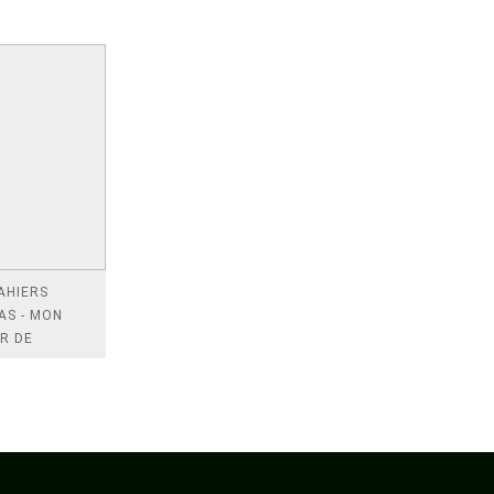
AHIERS
AS - MON
R DE
UGAISON
CM2