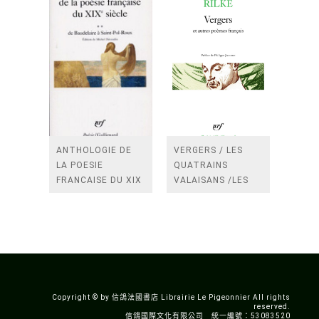
ANTHOLOGIE DE
VERGERS / LES
LA POESIE
QUATRAINS
FRANCAISE DU XIX
VALAISANS /LES
SIECLE (TOME 2-DE
ROSES /LES
BAUDELAIRE A
FENETRES
SAINT-POL-ROUX)
/TENDRES IMPOTS
A LA FRANCE
Copyright © by 信鴿法國書店 Librairie Le Pigeonnier All rights
reserved.
信鴿國際文化有限公司 統一編號：53083520