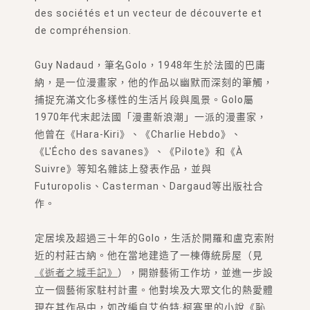
des sociétés et un vecteur de découverte et
de compréhension.
Guy Nadaud，筆名Golo，1948年生於法國的巴庸
納，是一位漫畫家，他的作品以幽默而深刻的筆觸，
捕捉充滿文化多樣性的生活片段與風景。Golo屬
1970年代末起法國「漫畫新浪潮」一派的漫畫家，
他曾在《Hara-Kiri》、《Charlie Hebdo》、
《L'Écho des savanes》、《Pilote》和《À
Suivre》等知名雜誌上發表作品，並與
Futuropolis、Casterman、Dargaud等出版社合
作。
定居埃及超過三十年的Golo，生活於開羅和盧克索附
近的村莊古納。他在當地建造了一棟傳統房屋（見
《逝者之城手記》
），開辦藝術工作坊，並進一步設
立一個藝術家駐村計畫。他對埃及大眾文化的熱愛體
現在其作品中，如改編自艾伯特‧柯塞里的小說《恥