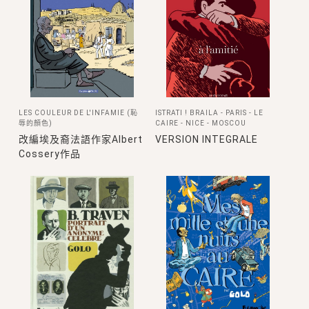
LES COULEUR DE L'INFAMIE (恥
ISTRATI ! BRAILA - PARIS - LE
辱的顏色)
CAIRE - NICE - MOSCOU
改編埃及裔法語作家Albert
VERSION INTEGRALE
Cossery作品