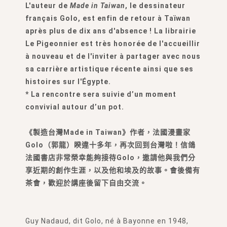
L'auteur de
Made in Taiwan
, le dessinateur
français Golo, est enfin de retour à Taïwan
après plus de dix ans d'absence ! La librairie
Le Pigeonnier est très honorée de l'accueillir
à nouveau et de l'inviter à partager avec nous
sa carrière artistique récente ainsi que ses
histoires sur l'Égypte.
* La rencontre sera suivie d’un moment
convivial autour d’un pot.
《製造台灣Made in Taiwan》作者，法國漫畫家
Golo（郭龍）睽違十多年，再次回到台灣啦！信鴿
法國書店非常榮幸能夠接待Golo，邀請他與我們分
享近期的創作生涯，以及他和埃及的故事。會後備有
茶會，歡迎於講座後留下自由交流。
Guy Nadaud, dit Golo, né à Bayonne en 1948,