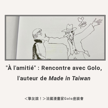
"À l'amitié" : Rencontre avec Golo,
l'auteur de
Made in Taiwan
＜摯友誼！＞法國漫畫家Golo座談會