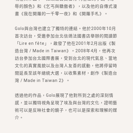
辱的顏色》和《乞丐與驕傲者》，以及他的自傳式漫
畫《我在開羅的一千零一夜》和《開羅手札》。
Golo與台灣也建立了獨特的連結。他於2000年10月
首次訪台，受邀參加台北信鴿法國書店舉辦的閱讀節
「Lire en fête」，啟發了他在2001年2月出版《製
造台灣 / Made in Taiwan》。2008年4月，他再次
訪台參加台北國際書展，受到台北的現代氣息、當地
文化的真實風貌以及台灣人友善的感動，他將停留時
間延長至該年總統大選，以收集素材，創作《製造台
灣 / Made in Taiwan 2》。
透過他的作品，Golo展現了他對所到之處的深刻情
感，並以獨特視角呈現了埃及與台灣的文化，證明藝
術可以是反映社會的鏡子，也可以是探索和理解的媒
介。