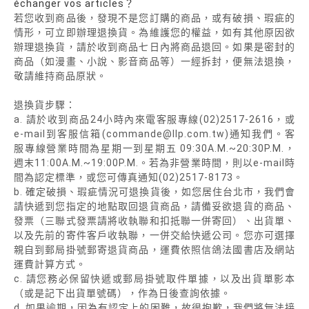
échanger vos articles？
若您收到商品後，發現不是您訂購的商品，或有破損、瑕疵的
情形，可立即辦理退換貨。為維護您的權益，如有其他原因欲
辦理退換貨，請於收到商品七日內將商品退回。如果是密封的
商品（如漫畫、小說、影音商品等）一經拆封，便無法退換，
敬請維持商品原狀。
退換貨步驟：
a. 請於收到商品24小時內來電客服專線(02)2517-2616，或
e-mail到客服信箱(commande@llp.com.tw)通知我們。客
服專線營業時間為星期一到星期五 09:30A.M.~20:30P.M.，
週末11:00A.M.~19:00P.M.。若為非營業時間，則以e-mail時
間為認定標準，或您可傳真通知(02)2517-8173。
b. 確定破損、瑕疵情況可退換貨後，如您居住台北市，我們會
請快遞到您指定的地點取回退貨商品，請備妥欲退貨的商品、
發票（三聯式發票請將收執聯和扣抵聯一併寄回）、出貨單、
以及先前的寄件客戶收執聯，一併交給快遞公司。您亦可選擇
親自到郵局掛號郵寄退貨商品，運費依照信鴿法國書店及網站
運費計算方式。
c. 請您務必保留快遞或郵局掛號取件單據，以及出貨單影本
（或是記下出貨單號碼），作為日後查詢依據。
d. 如果逾期，因為有認定上的困難，故很抱歉，我們將無法接