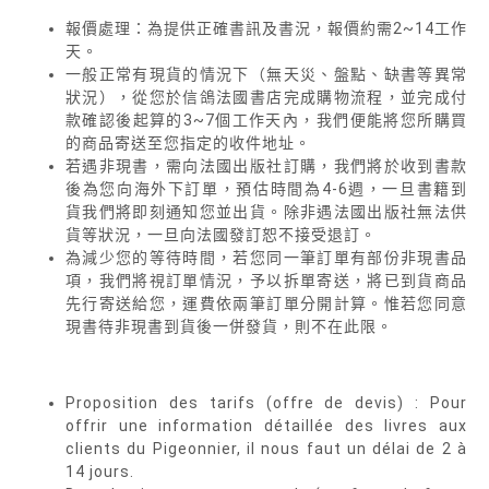
報價處理：為提供正確書訊及書況，報價約需2~14工作
天。
一般正常有現貨的情況下（無天災、盤點、缺書等異常
狀況），從您於信鴿法國書店完成購物流程，並完成付
款確認後起算的3~7個工作天內，我們便能將您所購買
的商品寄送至您指定的收件地址。
若遇非現書，需向法國出版社訂購，我們將於收到書款
後為您向海外下訂單，預估時間為4-6週，一旦書籍到
貨我們將即刻通知您並出貨。除非遇法國出版社無法供
貨等狀況，一旦向法國發訂恕不接受退訂。
為減少您的等待時間，若您同一筆訂單有部份非現書品
項，我們將視訂單情況，予以拆單寄送，將已到貨商品
先行寄送給您，運費依兩筆訂單分開計算。惟若您同意
現書待非現書到貨後一併發貨，則不在此限。
Proposition des tarifs (offre de devis) : Pour
offrir une information détaillée des livres aux
clients du Pigeonnier, il nous faut un délai de 2 à
14 jours.