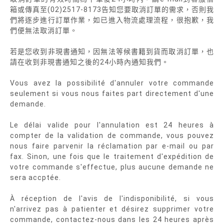
箱或傳真至(02)2517-8173告知您要取消訂單的需求，否則我
們將逐步進行訂單作業，如已進入物流處理流程，很抱歉，我
們便無法取消訂單。
若是您收到非現書通知，因無法等候書籍到貨而取消訂單，也
請在收到非現書通知之後的24小時內通知我們。
Vous avez la possibilité d'annuler votre commande
seulement si vous nous faites part directement d'une
demande.
Le délai valide pour l'annulation est 24 heures à
compter de la validation de commande, vous pouvez
nous faire parvenir la réclamation par e-mail ou par
fax. Sinon, une fois que le traitement d'expédition de
votre commande s'effectue, plus aucune demande ne
sera accptée.
À réception de l'avis de l'indisponibilité, si vous
n'arrivez pas à patienter et désirez supprimer votre
commande, contactez-nous dans les 24 heures après