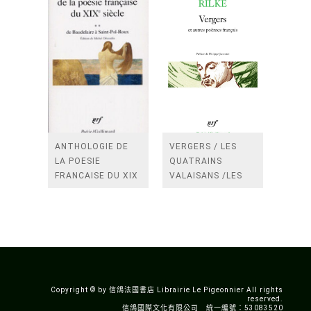
ANTHOLOGIE DE
VERGERS / LES
LA POESIE
QUATRAINS
FRANCAISE DU XIX
VALAISANS /LES
SIECLE (TOME 2-DE
ROSES /LES
BAUDELAIRE A
FENETRES
SAINT-POL-ROUX)
/TENDRES IMPOTS
A LA FRANCE
Copyright © by 信鴿法國書店 Librairie Le Pigeonnier All rights
reserved.
信鴿國際文化有限公司 統一編號：53083520