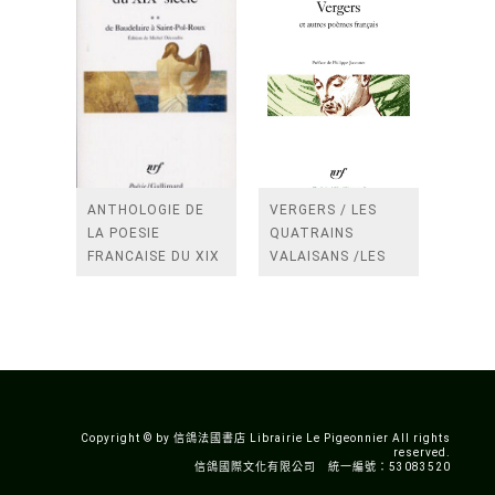
ANTHOLOGIE DE
VERGERS / LES
LA POESIE
QUATRAINS
FRANCAISE DU XIX
VALAISANS /LES
SIECLE (TOME 2-DE
ROSES /LES
BAUDELAIRE A
FENETRES
SAINT-POL-ROUX)
/TENDRES IMPOTS
A LA FRANCE
Copyright © by 信鴿法國書店 Librairie Le Pigeonnier All rights
reserved.
信鴿國際文化有限公司 統一編號：53083520