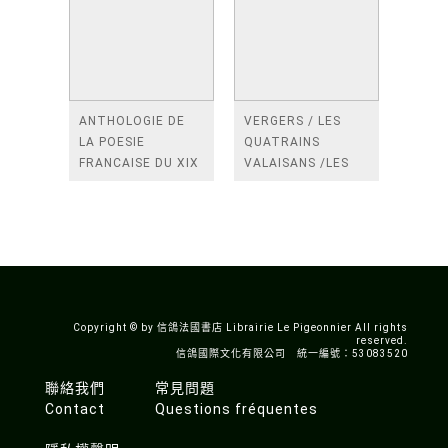
ANTHOLOGIE DE
VERGERS / LES
LA POESIE
QUATRAINS
FRANCAISE DU XIX
VALAISANS /LES
SIECLE (TOME 2-DE
ROSES /LES
BAUDELAIRE A
FENETRES
SAINT-POL-ROUX)
/TENDRES IMPOTS
A LA FRANCE
Copyright © by 信鴿法國書店 Librairie Le Pigeonnier All rights
reserved.
信鴿國際文化有限公司 統一編號：53083520
聯絡我們
常見問題
Contact
Questions fréquentes