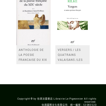
ANTHOLOGIE DE
VERGERS / LES
LA POESIE
QUATRAINS
FRANCAISE DU XIX
VALAISANS /LES
SIECLE (TOME 2-DE
ROSES /LES
BAUDELAIRE A
FENETRES
SAINT-POL-ROUX)
/TENDRES IMPOTS
A LA FRANCE
Copyright © by 信鴿法國書店 Librairie Le Pigeonnier All rights
reserved.
信鴿國際文化有限公司 統一編號：53083520