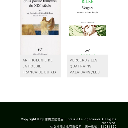
ANTHOLOGIE DE
VERGERS / LES
LA POESIE
QUATRAINS
FRANCAISE DU XIX
VALAISANS /LES
SIECLE (TOME 2-DE
ROSES /LES
BAUDELAIRE A
FENETRES
SAINT-POL-ROUX)
/TENDRES IMPOTS
A LA FRANCE
Copyright © by 信鴿法國書店 Librairie Le Pigeonnier All rights
reserved.
信鴿國際文化有限公司 統一編號：53083520