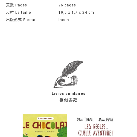
頁數 Pages
96 pages
尺吋 La taille
19,5 x 1,7 x 24 cm
出版形式 Format
Incon
Livres similaires
相似書籍