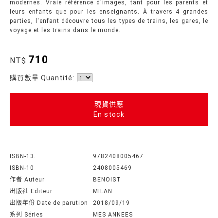
modernes. Vraie référence d'images, tant pour les parents et
leurs enfants que pour les enseignants. À travers 4 grandes
parties, l'enfant découvre tous les types de trains, les gares, le
voyage et les trains dans le monde.
710
NT$
購買數量 Quantité:
現貨供應
En stock
ISBN-13:
9782408005467
ISBN-10
2408005469
作者 Auteur
BENOIST
出版社 Editeur
MILAN
出版年份 Date de parution
2018/09/19
系列 Séries
MES ANNEES