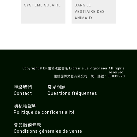
SYSTEME SOLAIRE
DANS LE
VESTIAIRE DES
ANIMAUX
Copyright © by 信鴿法國書店 Librairie Le Pigeonnier All rights
reserved.
信鴿國際文化有限公司 統一編號：53083520
聯絡我們
常見問題
Contact
Questions fréquentes
隱私權聲明
Politique de confidentialité
會員服務條款
Conditions générales de vente