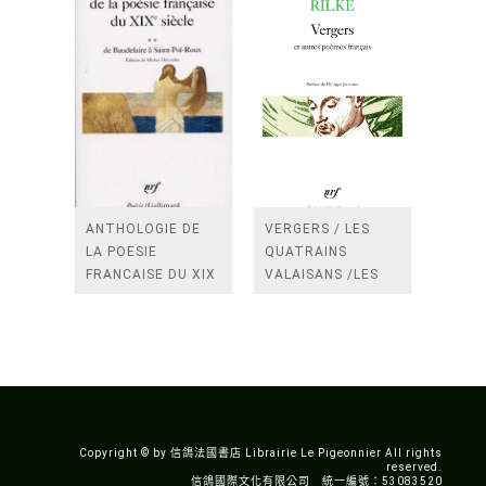
ANTHOLOGIE DE
VERGERS / LES
LA POESIE
QUATRAINS
FRANCAISE DU XIX
VALAISANS /LES
SIECLE (TOME 2-DE
ROSES /LES
BAUDELAIRE A
FENETRES
SAINT-POL-ROUX)
/TENDRES IMPOTS
A LA FRANCE
Copyright © by 信鴿法國書店 Librairie Le Pigeonnier All rights
reserved.
信鴿國際文化有限公司 統一編號：53083520