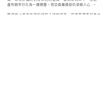
盧布朗早已化為一縷煙塵，而亞森羅蘋卻仍深植人心…。
難道世上真有作家的詛咒？話說回來，亞森羅蘋真的是大
眾文學？盧布朗能寫出這樣膾炙人口的人物，誰說不是很
出色的文學家？人生如戲，戲如人生，人物為真？作者為
真？
且讓我們再一次走進《法國文學的祕密花園》！
講師介紹：詹文碩
台灣法語譯者協會理事長/台灣法語教師協會前秘書長/龍
饗國際事業有限公司負責人/央廣法文部節目主持人/淡江
法文系兼任講師/太陽花運動國際部法文翻譯（斜槓人生延
續中）。
現職法文專業口、筆譯，譯有：《二十一世紀資本論 》 、