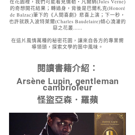
Jules Verne
在花園裡，我們可能看見儒勒‧凡爾納(
)
Honoré
的奇想開花結果；轉過身，背後是巴爾札克(
de Balzac
)筆下的《人間喜劇》悲喜上演；下一秒，
Charles Baudelaire
也許就跌入波特萊爾(
)傾心澆灌的
惡之花叢......
在這片風情萬種的秘密花園，讓來自各方的專業嚮
導領頭，探索文學的箇中風味。
閱讀書籍介紹：
Arsène Lupin, gentleman
cambrioleur
怪盜亞森．羅蘋