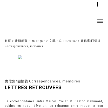
首頁
>
書籍總覽 BOUTIQUE
>
文學小說 Littérature
>
書信集/回憶錄
Correspondances, mémoires
書信集/回憶錄 Correspondances, mémoires
LETTRES RETROUVEES
La correspondance entre Marcel Proust et Gaston Gallimard,
publiée en 1989, dévoilait les relations entre Proust et son