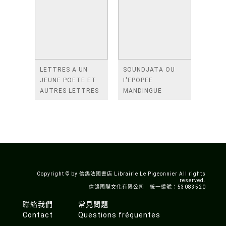
LETTRES A UN
SOUNDJATA OU
JEUNE POETE ET
L'EPOPEE
AUTRES LETTRES
MANDINGUE
Copyright © by 信鴿法國書店 Librairie Le Pigeonnier All rights
reserved.
信鴿國際文化有限公司 統一編號：53083520
聯絡我們
常見問題
Contact
Questions fréquentes