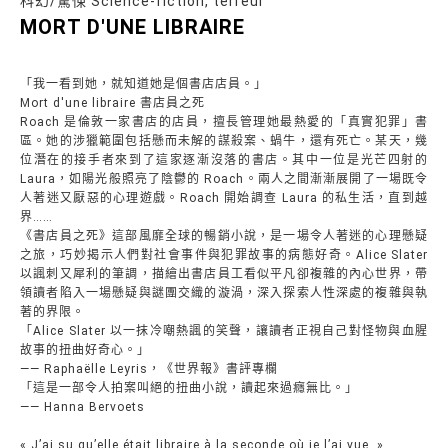
科幻/驚悚 Science-fiction, terreur
MORT D'UNE LIBRAIRE
「我一看到她，就知道她是個書店店員。」
Mort d'une libraire 書店員之死
Roach 是倫敦一家書店的店員，擅長管理她最熱愛的「真實犯罪」書
區。她的涉獵範圍包括懸而未解的謀殺案、蝸牛，還有死亡。某天，幾
位潛在的接手者來到了這家逐漸沒落的書店。其中一位是光芒四射的
Laura，如陽光般照亮了陰鬱的 Roach。兩人之間漸漸展開了一場既令
人著迷又厭惡的心理遊戲。Roach 開始調查 Laura 的私生活，直到越
界……
《書店員之死》這部風靡全球的暢銷小說，是一場令人著迷的心理懸疑
之旅，巧妙揭示人們對社會事件與犯罪故事的病態好奇。Alice Slater
以諷刺又犀利的筆調，描繪出書店員工看似平凡卻複雜的內心世界，帶
領讀者陷入一場懸疑與謎團交織的漩渦，深入探索人性深處的複雜與執
著的界限。
「Alice Slater 以一抹冷嘲熱諷的笑聲，讓讀者正視自己對怪物與血腥
故事的扭曲好奇心。」
—— Raphaëlle Leyris，《世界報》書評專欄
「這是一部令人拍案叫絕的扭曲小說，讀起來過癮無比。」
—— Hanna Bervoets
« J’ai su qu’elle était libraire à la seconde où je l’ai vue. »