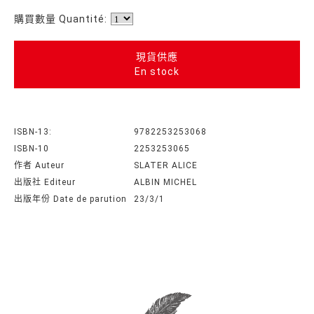
購買數量 Quantité:
現貨供應
En stock
ISBN-13:
9782253253068
ISBN-10
2253253065
作者 Auteur
SLATER ALICE
出版社 Editeur
ALBIN MICHEL
出版年份 Date de parution
23/3/1