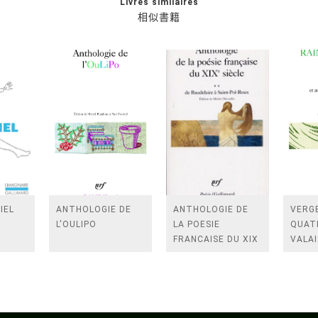
Livres similaires
相似書籍
IEL
ANTHOLOGIE DE
ANTHOLOGIE DE
VERGE
L'OULIPO
LA POESIE
QUAT
FRANCAISE DU XIX
VALAI
SIECLE (TOME 2-DE
ROSES
BAUDELAIRE A
FENE
SAINT-POL-ROUX)
/TEN
A LA 