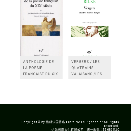
ANTHOLOGIE DE
VERGERS / LES
LA POESIE
QUATRAINS
FRANCAISE DU XIX
VALAISANS /LES
SIECLE (TOME 2-DE
ROSES /LES
BAUDELAIRE A
FENETRES
SAINT-POL-ROUX)
/TENDRES IMPOTS
A LA FRANCE
Copyright © by 信鴿法國書店 Librairie Le Pigeonnier All rights
reserved.
信鴿國際文化有限公司 統一編號：53083520