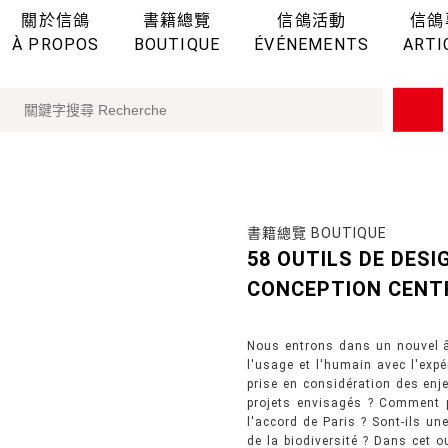
關於信鴿
書籍總覽
信鴿活動
信鴿
À PROPOS
BOUTIQUE
ÉVÉNEMENTS
ARTI
書籍總覽 BOUTIQUE
58 OUTILS DE DES
CONCEPTION CENT
Nous entrons dans un nouvel âg
l'usage et l'humain avec l'expé
prise en considération des enj
projets envisagés ? Comment pa
l'accord de Paris ? Sont-ils un
de la biodiversité ? Dans cet