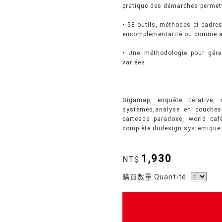
pratique des démarches permett
• 58 outils, méthodes et cadres
encomplémentarité ou comme al
• Une méthodologie pour gérer
variées.
Gigamap, enquête itérative,
systèmes,analyse en couches c
cartesde paradoxe, world café
complète dudesign systémique
1,930
NT$
購買數量 Quantité: