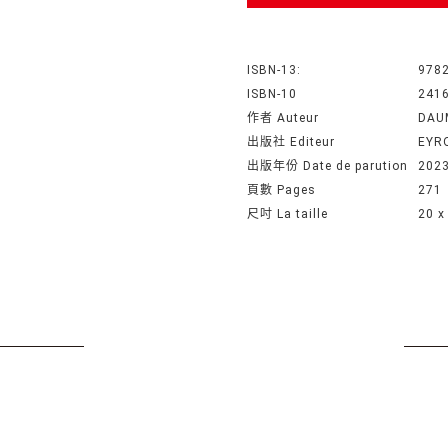
ISBN-13:
978
ISBN-10
241
作者 Auteur
DAU
出版社 Editeur
EYR
出版年份 Date de parution
202
頁數 Pages
271
尺吋 La taille
20 x