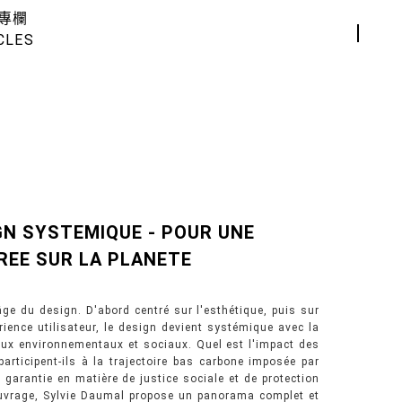
專欄
CLES
IGN SYSTEMIQUE - POUR UNE
REE SUR LA PLANETE
e du design. D'abord centré sur l'esthétique, puis sur
rience utilisateur, le design devient systémique avec la
eux environnementaux et sociaux. Quel est l'impact des
rticipent-ils à la trajectoire bas carbone imposée par
e garantie en matière de justice sociale et de protection
 ouvrage, Sylvie Daumal propose un panorama complet et