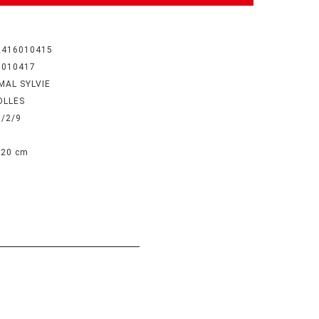
2416010415
6010417
MAL SYLVIE
OLLES
3/2/9
 20 cm