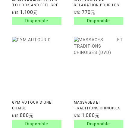
TO LOOK AND FEEL GRE
RELAXATION POUR LES
ENFANTS
1,100
770
元
元
NT$
NT$
GYM AUTOUR D'UNE
MASSAGES ET
CHAISE
TRADITIONS CHINOISES
(DVD)
880
1,080
元
元
NT$
NT$