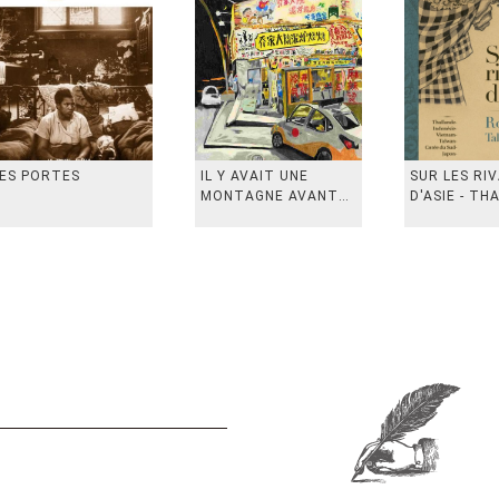
ES PORTES
IL Y AVAIT UNE
SUR LES RI
MONTAGNE AVANT
D'ASIE - TH
从前有座山
INDONESIE,
VIETN