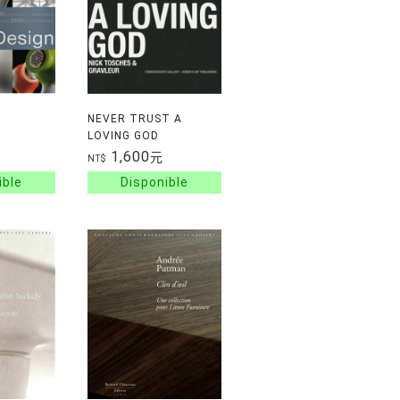
NEVER TRUST A
LOVING GOD
1,600
元
NT$