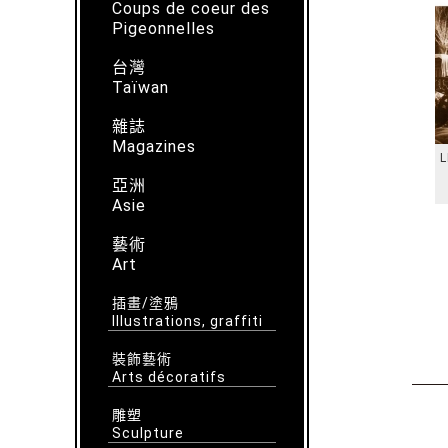
Coups de coeur des
Pigeonnelles
台灣
Taïwan
雜誌
Magazines
L
亞洲
Asie
藝術
Art
插畫/塗鴉
Illustrations, graffiti
裝飾藝術
Arts décoratifs
雕塑
Sculpture