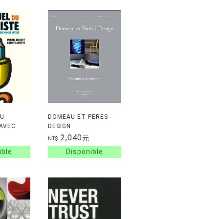
DU
DOMEAU ET PERES -
 AVEC
DESIGN
NVITE.E.S
2,040
元
NT$
NTIER