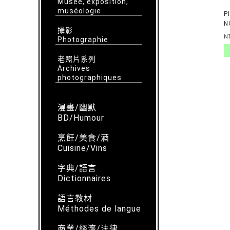
Musée, exposition,
muséologie
P
N
攝影
P
N
Photographie
老照片系列
Archives
photographiques
漫畫/幽默
BD/Humour
烹飪/美食/酒
Cuisine/Vins
字典/語言
Dictionnaires
語言教材
Méthodes de langue
商業/經濟/法律