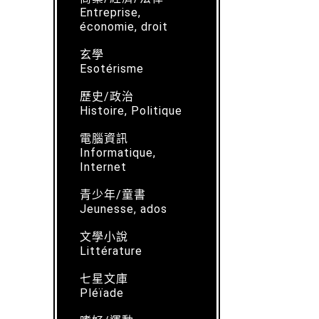
Entreprise,
économie, droit
玄學
Esotérisme
歷史/政治
Histoire, Politique
電腦資訊
Informatique,
Internet
青少年/童書
Jeunesse, ados
文學小說
Littérature
七星文庫
Pléïade