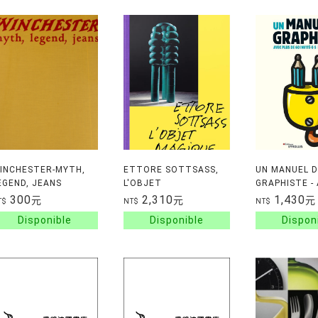
INCHESTER-MYTH,
ETTORE SOTTSASS,
UN MANUEL 
EGEND, JEANS
L'OBJET
GRAPHISTE -
MAGIQUE/CATALOGUE
PLUS DE 60 I
300
2,310
1,430
元
元
元
T$
NT$
NT$
DE L'EXPOSITION
DU MONDE E