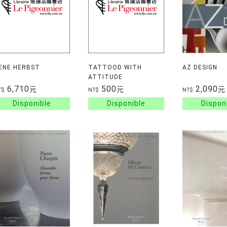
ENE HERBST
TATTOOD WITH
AZ DESIGN
ATTITUDE
6,710
500
2,090
元
元
元
T$
NT$
NT$