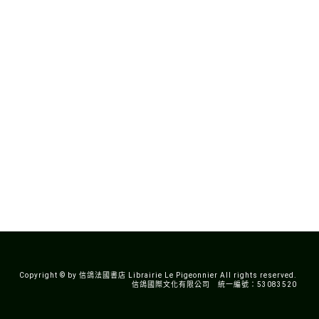
Copyright © by 信鴿法國書店 Librairie Le Pigeonnier All rights reserved.
信鴿國際文化有限公司 統一編號：53083520