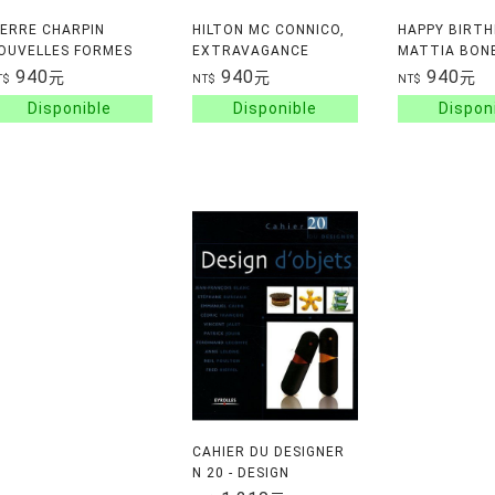
IERRE CHARPIN
HILTON MC CONNICO,
HAPPY BIRTH
OUVELLES FORMES
EXTRAVAGANCE
MATTIA BON
OUR SEVRES
940
940
940
元
元
元
T$
NT$
NT$
CAHIER DU DESIGNER
N 20 - DESIGN
D'OBJETS