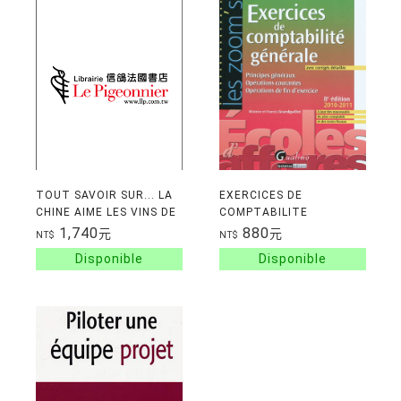
TOUT SAVOIR SUR... LA
EXERCICES DE
CHINE AIME LES VINS DE
COMPTABILITE
FRANCE - MARCHE
GENERALE, AVEC
1,740
880
元
元
NT$
NT$
EMERGENT OU MARCHE
CORRIGES DETAILLES :
CONCURRENT? **
PRINCIPES GENERAUX,
OPERATIONS COURANT