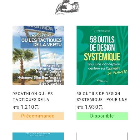
DECATHLON OU LES
58 OUTILS DE DESIGN
TACTIQUES DE LA
SYSTEMIQUE - POUR UNE
VERTU
CONCEPTION CENTREE
1,210
1,930
元
元
NT$
NT$
SUR LA PLANETE