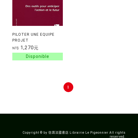
PILOTER UNE EQUIPE
PROJET
1,270
元
NT$
1
Copyright © by 信鴿法國書店 Librairie Le Pigeonnier All rights
reserved.