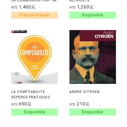
LA COMMUNICATION - 4E
ALTRUISTE
ED.
1,460
1,260
元
元
NT$
NT$
LA COMPTABILITE
ANDRE CITROEN
REPERES PRATIQUES
N13 2017
690
210
元
元
NT$
NT$