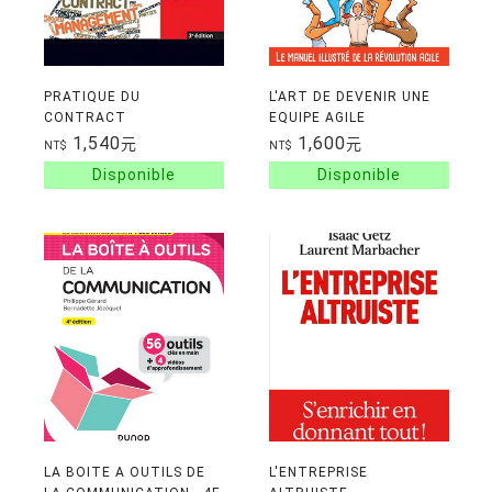
PRATIQUE DU
L'ART DE DEVENIR UNE
CONTRACT
EQUIPE AGILE
MANAGEMENT- 3EME
1,540
1,600
元
元
NT$
NT$
EDITION - OPTIMISEZ LA
GESTION DU CYCLE DE
VIE CONTRACTUEL
LA BOITE A OUTILS DE
L'ENTREPRISE