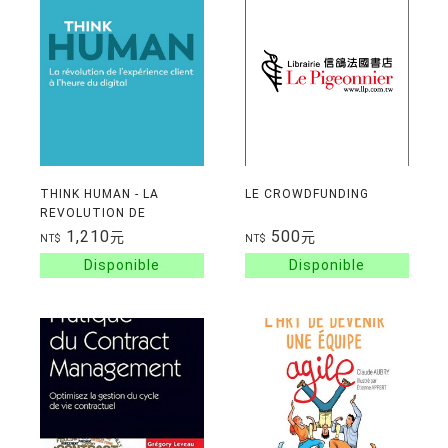
THINK HUMAN - LA
LE CROWDFUNDING
REVOLUTION DE
L'EXPERIENCE CLIENT A
1,210
500
元
元
NT$
NT$
L'HEURE DU DIGITAL