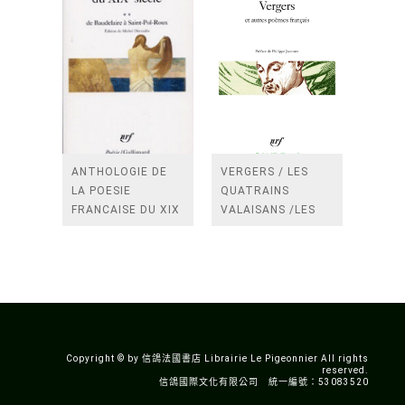
ANTHOLOGIE DE
VERGERS / LES
LA POESIE
QUATRAINS
FRANCAISE DU XIX
VALAISANS /LES
SIECLE (TOME 2-DE
ROSES /LES
BAUDELAIRE A
FENETRES
SAINT-POL-ROUX)
/TENDRES IMPOTS
A LA FRANCE
Copyright © by 信鴿法國書店 Librairie Le Pigeonnier All rights
reserved.
信鴿國際文化有限公司 統一編號：53083520