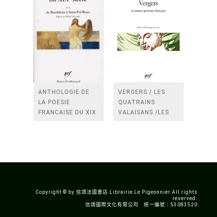
ANTHOLOGIE DE
VERGERS / LES
LA POESIE
QUATRAINS
FRANCAISE DU XIX
VALAISANS /LES
SIECLE (TOME 2-DE
ROSES /LES
BAUDELAIRE A
FENETRES
SAINT-POL-ROUX)
/TENDRES IMPOTS
A LA FRANCE
Copyright © by 信鴿法國書店 Librairie Le Pigeonnier All rights
reserved.
信鴿國際文化有限公司 統一編號：53083520