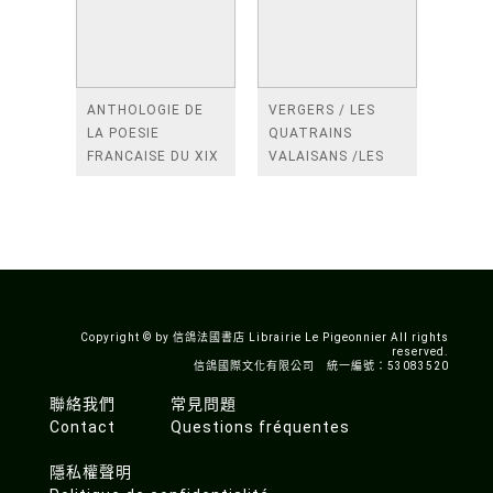
ANTHOLOGIE DE
VERGERS / LES
LA POESIE
QUATRAINS
FRANCAISE DU XIX
VALAISANS /LES
SIECLE (TOME 2-DE
ROSES /LES
BAUDELAIRE A
FENETRES
SAINT-POL-ROUX)
/TENDRES IMPOTS
A LA FRANCE
Copyright © by 信鴿法國書店 Librairie Le Pigeonnier All rights
reserved.
信鴿國際文化有限公司 統一編號：53083520
聯絡我們
常見問題
Contact
Questions fréquentes
隱私權聲明