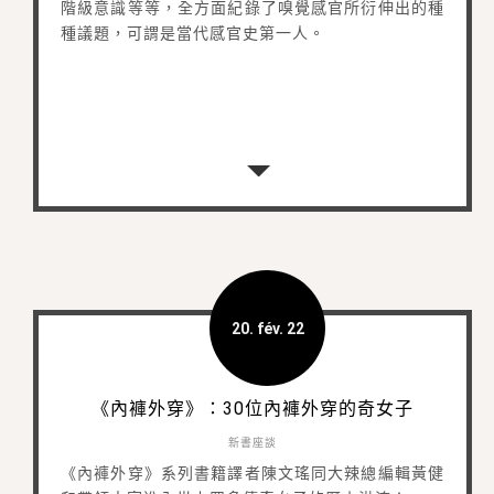
階級意識等等，全方面紀錄了嗅覺感官所衍伸出的種
種議題，可謂是當代感官史第一人。​
20. fév. 22
《內褲外穿》：30位內褲外穿的奇女子
新書座談
《內褲外穿》系列書籍譯者陳文瑤同大辣總編輯黃健