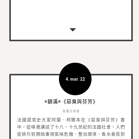
4. mar. 22
※額滿※《惡臭與芬芳》
新書分享會
法國感官史大家阿蘭．柯爾本在《惡臭與芬芳》書
中，從嗅覺講述了十八、十九世紀的法國社會，人們
從排斥到開始重視氣味危機、整治環境、香水香氛到