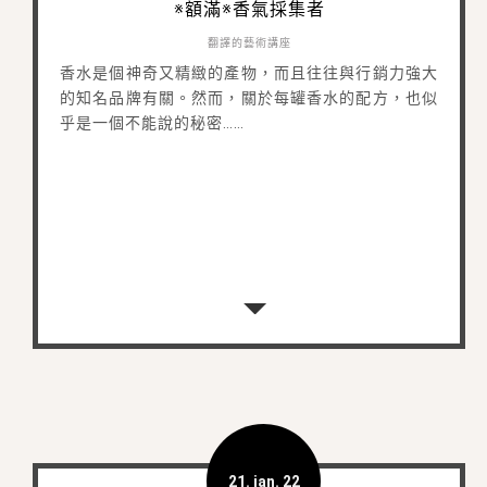
※額滿※香氣採集者
翻譯的藝術講座
香水是個神奇又精緻的產物，而且往往與行銷力強大
的知名品牌有關。然而，關於每罐香水的配方，也似
乎是一個不能說的秘密……
21. jan. 22