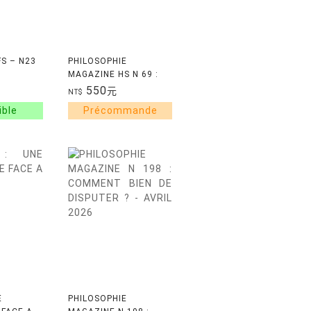
FS – N23
PHILOSOPHIE
MAGAZINE HS N 69 :
PHILOSOPHES
550
元
NT$
RESISTANTS -
PRINTEMPS 2026
E
PHILOSOPHIE