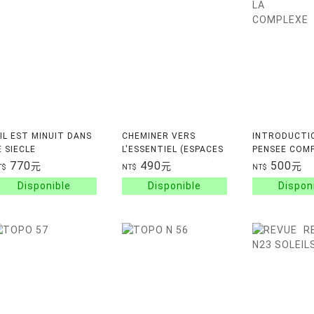
'IL EST MINUIT DANS
CHEMINER VERS
INTRODUCTIO
E SIECLE
L'ESSENTIEL (ESPACES
PENSEE COM
LIBRES - SAGESSES)
770
490
500
元
元
元
T$
NT$
NT$