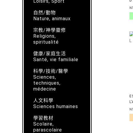
Loisirs, Sport
D
P
N
L
自然/動物
Nature, animaux
宗教/神學靈修
Religions,
spiritualité
健康/家庭生活
Santé, vie familiale
科學/技術/醫學
Sciences,
techniques,
médecine
E
人文科學
L
Sciences humaines
P
N
2
學習教材
Scolaire,
parascolaire