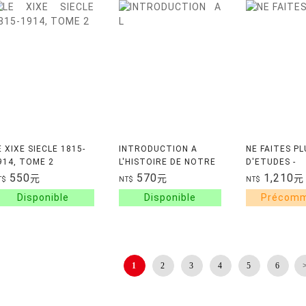
E XIXE SIECLE 1815-
INTRODUCTION A
NE FAITES PL
914, TOME 2
L'HISTOIRE DE NOTRE
D'ETUDES -
TEMPS, TOME 3
APPRENDRE
550
570
1,210
元
元
元
T$
NT$
NT$
AUTREMENT A
DE L'IA
1
2
3
4
5
6