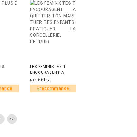
US
LES FEMINISTES T
ENCOURAGENT A
QUITTER TON MARI,
660
元
NT$
 L'ERE
TUER TES ENFANTS,
PRATIQUER LA
SORCELLERIE,
DETRUIR
>
>>