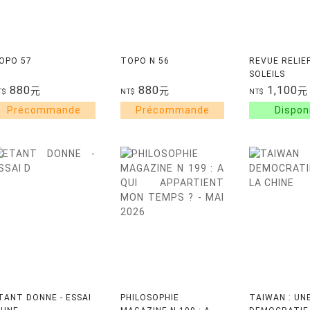
OPO 57
TOPO N 56
REVUE RELIE
SOLEILS
880
880
1,100
元
元
元
T$
NT$
NT$
TANT DONNE - ESSAI
PHILOSOPHIE
TAIWAN : UN