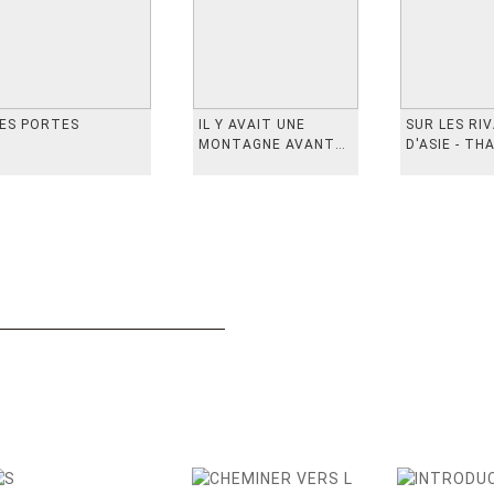
ES PORTES
IL Y AVAIT UNE
SUR LES RI
MONTAGNE AVANT
D'ASIE - TH
从前有座山
INDONESIE,
VIETN