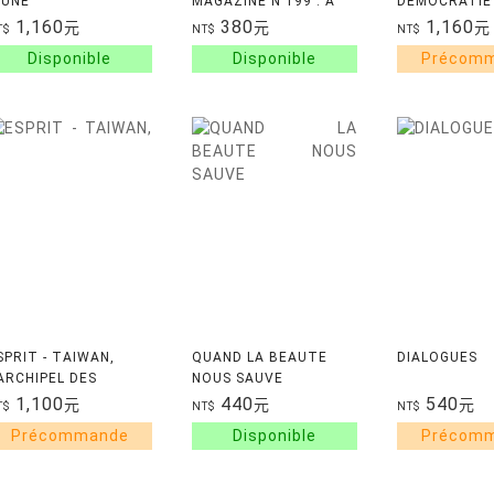
'UNE
MAGAZINE N 199 : A
DEMOCRATIE 
HENOMENOLOGIE DE
QUI APPARTIENT MON
LA CHINE
1,160
380
1,160
元
元
元
T$
NT$
NT$
A DONATION
TEMPS ? - MAI 2026
SPRIT - TAIWAN,
QUAND LA BEAUTE
DIALOGUES
'ARCHIPEL DES
NOUS SAUVE
OSSIBLES - AVRIL
1,100
440
540
元
元
元
T$
NT$
NT$
026