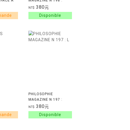
FACE A
MAGAZINE N 198 :
COMMENT BIEN DE
380
元
NT$
DISPUTER ? - AVRIL
2026
PHILOSOPHIE
MAGAZINE N 197 :
L'EMPIRE, STADE
380
元
NT$
ULTIME DU
CAPITALISME ? - MARS
2026