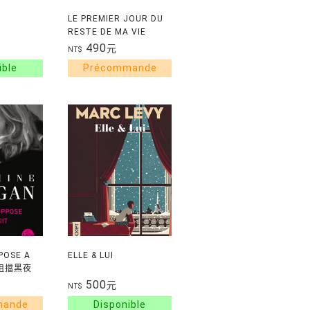
LE PREMIER JOUR DU
RESTE DE MA VIE
490
元
NT$
POSE A
ELLE & LUI
以阻擋黑夜
500
元
NT$