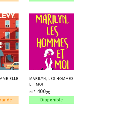
OMME ELLE
MARILYN, LES HOMMES
ET MOI
400
元
NT$