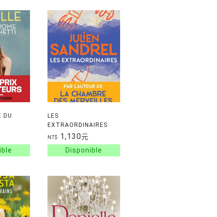
E DU
LES
EXTRAORDINAIRES
1,130
元
NT$