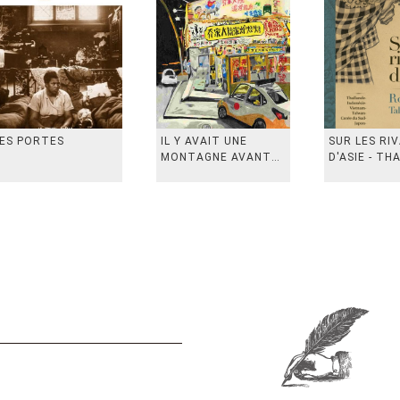
ES PORTES
IL Y AVAIT UNE
SUR LES RI
MONTAGNE AVANT
D'ASIE - TH
从前有座山
INDONESIE,
VIETN