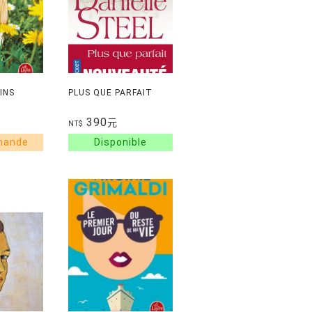
INS
PLUS QUE PARFAIT
390
元
NT$