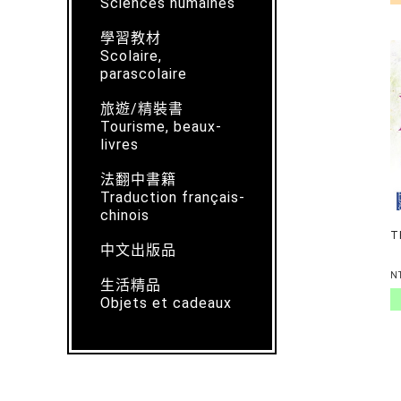
Sciences humaines
學習教材
Scolaire,
parascolaire
旅遊/精裝書
Tourisme, beaux-
livres
法翻中書籍
Traduction français-
chinois
T
中文出版品
N
生活精品
Objets et cadeaux