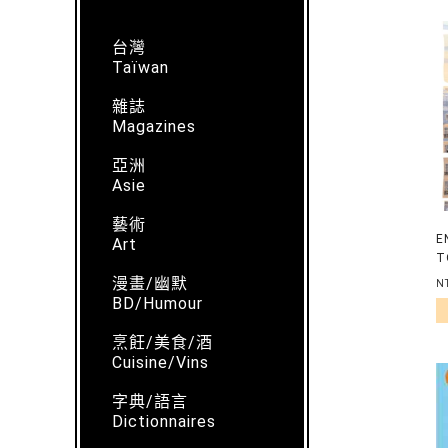
台灣
Taïwan
雜誌
Magazines
亞洲
Asie
藝術
E
Art
T
漫畫/幽默
N
BD/Humour
烹飪/美食/酒
Cuisine/Vins
字典/語言
Dictionnaires