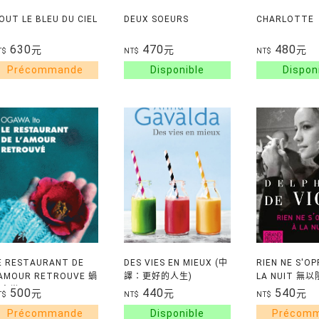
OUT LE BLEU DU CIEL
DEUX SOEURS
CHARLOTTE
630
470
480
元
元
元
T$
NT$
NT$
E RESTAURANT DE
DES VIES EN MIEUX (中
RIEN NE S'OP
'AMOUR RETROUVE 蝸
譯：更好的人生)
LA NUIT 無
牛食堂
500
440
540
元
元
元
T$
NT$
NT$