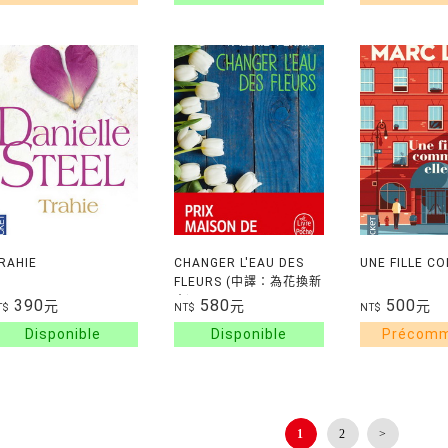
RAHIE
CHANGER L'EAU DES
UNE FILLE C
FLEURS (中譯：為花換新
水)
390
580
500
元
元
元
T$
NT$
NT$
1
2
>