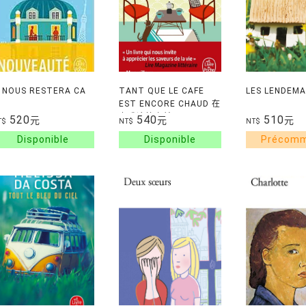
L NOUS RESTERA CA
TANT QUE LE CAFE
LES LENDEMA
EST ENCORE CHAUD 在
咖啡冷掉之前
520
540
510
元
元
元
T$
NT$
NT$
(Litterature japonaise)