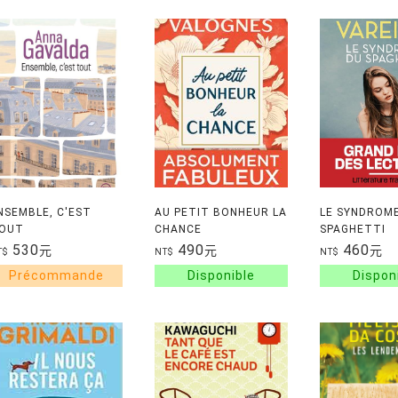
NSEMBLE, C'EST
AU PETIT BONHEUR LA
LE SYNDROM
OUT
CHANCE
SPAGHETTI
530
490
460
元
元
元
T$
NT$
NT$