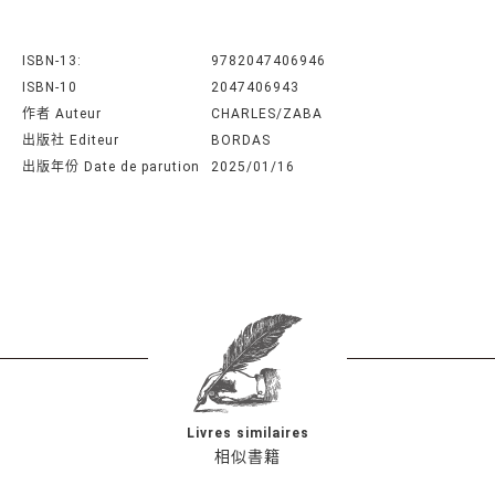
ISBN-13:
9782047406946
ISBN-10
2047406943
作者 Auteur
CHARLES/ZABA
出版社 Editeur
BORDAS
出版年份 Date de parution
2025/01/16
Livres similaires
相似書籍