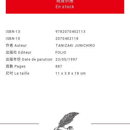
現貨供應
En stock
ISBN-13:
9782070402113
ISBN-10
2070402118
作者 Auteur
TANIZAKI JUNICHIRO
出版社 Editeur
FOLIO
出版年份 Date de parution
23/05/1997
頁數 Pages
887
尺吋 La taille
11 x 3.8 x 18 cm