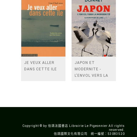
JE VEUX ALLER
JAPON ET
DANS CETTE ILE
MODERNITE -
L'ENVOL VERS LA
MODERNITE
Copyright © by 信鴿法國書店 Librairie Le Pigeonnier All rights
reserved.
信鴿國際文化有限公司 統一編號：53083520