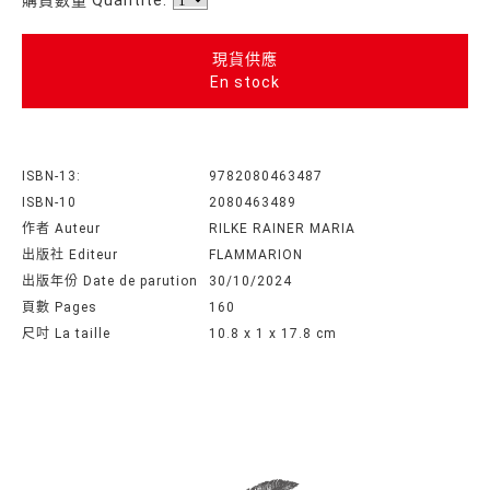
現貨供應
En stock
ISBN-13:
9782080463487
ISBN-10
2080463489
作者 Auteur
RILKE RAINER MARIA
出版社 Editeur
FLAMMARION
出版年份 Date de parution
30/10/2024
頁數 Pages
160
尺吋 La taille
10.8 x 1 x 17.8 cm