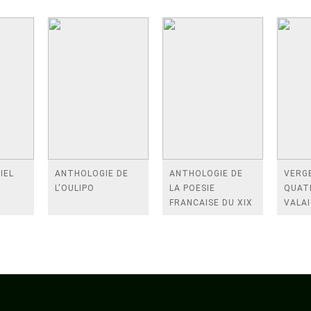
IEL
ANTHOLOGIE DE
ANTHOLOGIE DE
VERGE
L'OULIPO
LA POESIE
QUAT
FRANCAISE DU XIX
VALAI
SIECLE (TOME 2-DE
ROSES
BAUDELAIRE A
FENE
SAINT-POL-ROUX)
/TEN
A LA 