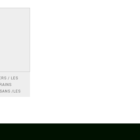
RS / LES
RAINS
SANS /LES
 /LES
TRES
DRES IMPOTS
FRANCE